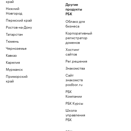
край
Другие
Нижний
продукты
Новгород
РБК
Пермский край
Облако для
бизнеса
Ростов-на-Дону
Корпоративный
Татарстан
регистратор
Тюмень
доменов
Черноземье
Хостинг
сайтов
Кавказ
Рег.решения
Карелия
Знакомства
Мурманск
Сайт
Приморский
знакомств
край
podbor.ru
РБК
Компании
РБК Курсы
Школа
управления
РБК