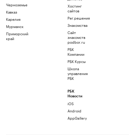
Черноземье
Хостинг
сайтов
Кавказ
Рег.решения
Карелия
Знакомства
Мурманск
Сайт
Приморский
знакомств
край
podbor.ru
РБК
Компании
РБК Курсы
Школа
управления
РБК
РБК
Новости
iOS
Android
AppGallery