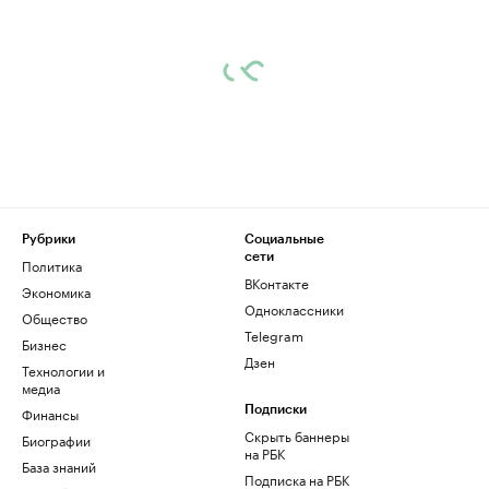
Рубрики
Социальные
сети
Политика
ВКонтакте
Экономика
Одноклассники
Общество
Telegram
Бизнес
Дзен
Технологии и
медиа
Финансы
Подписки
Скрыть баннеры
Биографии
на РБК
База знаний
Подписка на РБК