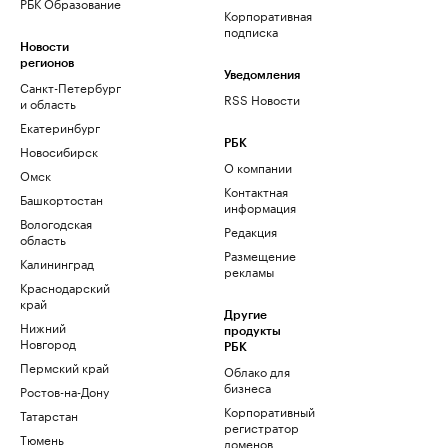
РБК Образование
Корпоративная
подписка
Новости
регионов
Уведомления
Санкт-Петербург
RSS Новости
и область
Екатеринбург
РБК
Новосибирск
О компании
Омск
Контактная
Башкортостан
информация
Вологодская
Редакция
область
Размещение
Калининград
рекламы
Краснодарский
край
Другие
Нижний
продукты
Новгород
РБК
Пермский край
Облако для
бизнеса
Ростов-на-Дону
Корпоративный
Татарстан
регистратор
Тюмень
доменов