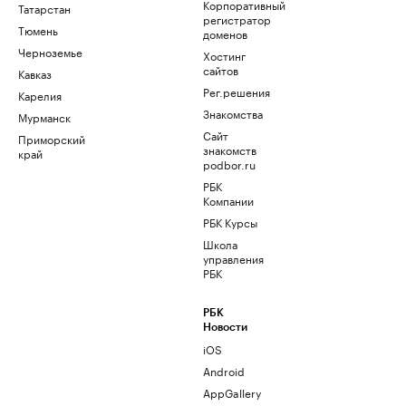
Корпоративный
Татарстан
регистратор
Тюмень
доменов
Черноземье
Хостинг
сайтов
Кавказ
Рег.решения
Карелия
Знакомства
Мурманск
Сайт
Приморский
знакомств
край
podbor.ru
РБК
Компании
РБК Курсы
Школа
управления
РБК
РБК
Новости
iOS
Android
AppGallery