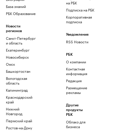
на РБК
База знаний
Подписка на РБК
РБК Образование
Корпоративная
подписка
Новости
регионов
Уведомления
Санкт-Петербург
RSS Новости
и область
Екатеринбург
РБК
Новосибирск
О компании
Омск
Контактная
Башкортостан
информация
Вологодская
Редакция
область
Размещение
Калининград
рекламы
Краснодарский
край
Другие
Нижний
продукты
Новгород
РБК
Пермский край
Облако для
бизнеса
Ростов-на-Дону