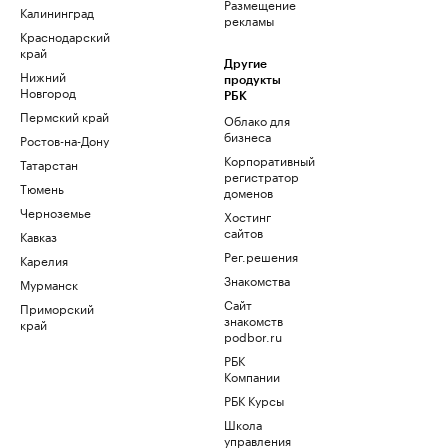
Размещение
Калининград
рекламы
Краснодарский
край
Другие
Нижний
продукты
Новгород
РБК
Пермский край
Облако для
бизнеса
Ростов-на-Дону
Корпоративный
Татарстан
регистратор
Тюмень
доменов
Черноземье
Хостинг
сайтов
Кавказ
Рег.решения
Карелия
Знакомства
Мурманск
Сайт
Приморский
знакомств
край
podbor.ru
РБК
Компании
РБК Курсы
Школа
управления