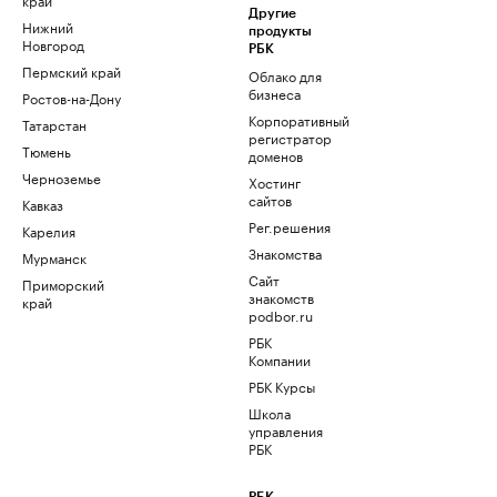
Другие
Нижний
продукты
Новгород
РБК
Пермский край
Облако для
бизнеса
Ростов-на-Дону
Корпоративный
Татарстан
регистратор
Тюмень
доменов
Черноземье
Хостинг
сайтов
Кавказ
Рег.решения
Карелия
Знакомства
Мурманск
Сайт
Приморский
знакомств
край
podbor.ru
РБК
Компании
РБК Курсы
Школа
управления
РБК