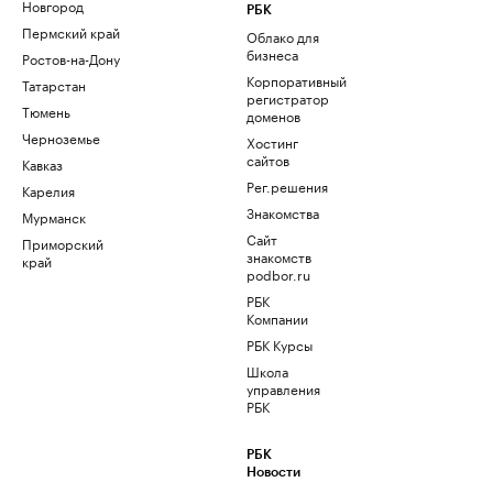
Новгород
РБК
Пермский край
Облако для
бизнеса
Ростов-на-Дону
Корпоративный
Татарстан
регистратор
Тюмень
доменов
Черноземье
Хостинг
сайтов
Кавказ
Рег.решения
Карелия
Знакомства
Мурманск
Сайт
Приморский
знакомств
край
podbor.ru
РБК
Компании
РБК Курсы
Школа
управления
РБК
РБК
Новости