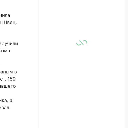
чила
я Швец.
вручили
кома.
,
овным в
ст. 159
бывшего
ка, а
ивал.