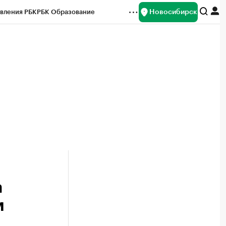
Новосибирск
вления РБК
РБК Образование
редитные рейтинги
Франшизы
Газета
ок наличной валюты
а
м