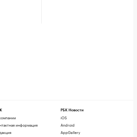
К
РБК Новости
компании
iOS
нтактная информация
Android
дакция
AppGallery