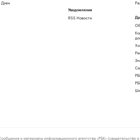
Дзен
Ра
Уведомления
RSS Новости
Др
Об
Ко
до
Хо
Ре
Зн
Са
РБ
РБ
Шк
ения и материалы информационного агентства «РБК» (свидетельство о 