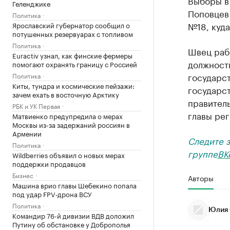
Выборы в
Геленджике
Поповцев 
Политика
№18, куда
Ярославский губернатор сообщил о
потушенных резервуарах с топливом
Политика
Швец рабо
Euractiv узнал, как финские фермеры
должность
помогают охранять границу с Россией
государст
Политика
Киты, тундра и космические пейзажи:
государс
зачем ехать в восточную Арктику
правитель
РБК и УК Первая
главы ре
Матвиенко предупредила о мерах
Москвы из-за задержаний россиян в
Армении
Следите 
Политика
группе
ВК
Wildberries объявил о новых мерах
поддержки продавцов
Бизнес
Авторы
Машина врио главы Шебекино попала
под удар FPV‑дрона ВСУ
Политика
Юлия 
Командир 76-й дивизии ВДВ доложил
Путину об обстановке у Доброполья