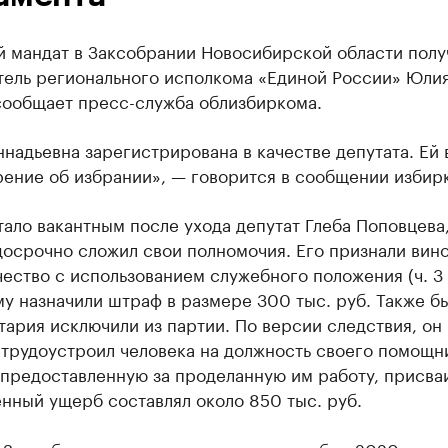
й мандат в Заксобрании Новосибирской области полу
тель регионального исполкома «Единой России» Юли
сообщает пресс-служба облизбиркома.
надьевна зарегистрирована в качестве депутата. Ей 
рение об избрании», — говорится в сообщении избир
ало вакантным после ухода депутат Глеба Поповцева
досрочно сложил свои полномочия. Его признали вин
ство с использованием служебного положения (ч. 3 
му назначили штраф в размере 300 тыс. руб. Также 
ария исключили из партии. По версии следствия, он
трудоустроил человека на должность своего помощни
 предоставленную за проделанную им работу, присва
нный ущерб составлял около 850 тыс. руб.