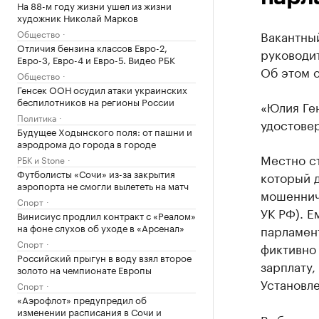
На 88-м году жизни ушел из жизни
художник Николай Марков
Общество
Вакантны
Отличия бензина классов Евро-2,
руководи
Евро-3, Евро-4 и Евро-5. Видео РБК
Об этом 
Общество
Генсек ООН осудил атаки украинских
беспилотников на регионы России
«Юлия Ген
Политика
удостове
Будущее Ходынского поля: от пашни и
аэродрома до города в городе
Местно ст
РБК и Stone
Футболисты «Сочи» из-за закрытия
который 
аэропорта не смогли вылететь на матч
мошенниче
Спорт
УК РФ). Е
Винисиус продлил контракт с «Реалом»
на фоне слухов об уходе в «Арсенал»
парламент
Спорт
фиктивно 
Российский прыгун в воду взял второе
зарплату,
золото на чемпионате Европы
Установле
Спорт
«Аэрофлот» предупредил об
изменении расписания в Сочи и