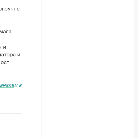
ргруппе
имала
я и
натора и
пост
анале
и в