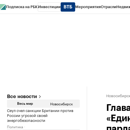
Подписка на РБК
Инвестиции
Мероприятия
Отрасли
Недви
РБК Курсы
РБК Life
Тренды
Визионеры
Национальные проекты
Горо
Спецпроекты СПб
Конференции СПб
Спецпроекты
Проверка конт
Новосибирс
Все новости
Новосибирск
Весь мир
Глав
Сеул счел санкции Британии против
России угрозой своей
«Еди
энергобезопасности
Политика
парл