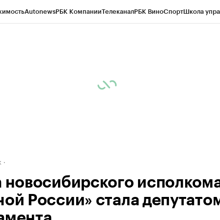
жимость
Autonews
РБК Компании
Телеканал
РБК Вино
Спорт
Школа упра
д
Стиль
Крипто
РБК Бизнес-среда
Дискуссионный клуб
Исследования
К
рагентов
Политика
Экономика
Бизнес
Технологии и медиа
Финансы
Рын
к
а новосибирского исполком
ной России» стала депутато
амента