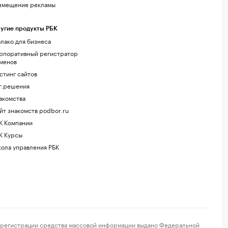
змещение рекламы
угие продукты РБК
лако для бизнеса
рпоративный регистратор
менов
стинг сайтов
г.решения
акомства
йт знакомств podbor.ru
К Компании
К Курсы
ола управления РБК
регистрации средства массовой информации выдано Федеральной