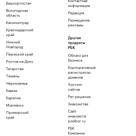
Контактная
Башкортостан
информация
Вологодская
Редакция
область
Размещение
Калининград
рекламы
Краснодарский
край
Другие
Нижний
продукты
Новгород
РБК
Пермский край
Облако для
бизнеса
Ростов-на-Дону
Корпоративный
Татарстан
регистратор
Тюмень
доменов
Черноземье
Хостинг
сайтов
Кавказ
Рег.решения
Карелия
Знакомства
Мурманск
Сайт
Приморский
знакомств
край
podbor.ru
РБК
Компании