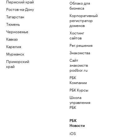
Пермский край
Облако для
бизнеса
Ростов-на-Дону
Корпоративный
Татарстан
регистратор
Тюмень
доменов
Черноземье
Хостинг
сайтов
Кавказ
Рег.решения
Карелия
Знакомства
Мурманск
Сайт
Приморский
знакомств
край
podbor.ru
РБК
Компании
РБК Курсы
Школа
управления
РБК
РБК
Новости
iOS