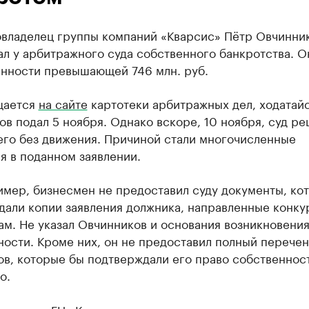
совладелец группы компаний «Кварсис» Пётр Овчинни
л у арбитражного суда собственного банкротства. О
енности превышающей 746 млн. руб.
щается
на сайте
картотеки арбитражных дел, ходатай
в подал 5 ноября. Однако вскоре, 10 ноября, суд р
его без движения. Причиной стали многочисленные
я в поданном заявлении.
имер, бизнесмен не предоставил суду документы, ко
дали копии заявления должника, направленные конк
м. Не указал Овчинников и основания возникновения
ости. Кроме них, он не предоставил полный перечен
в, которые бы подтверждали его право собственнос
о.