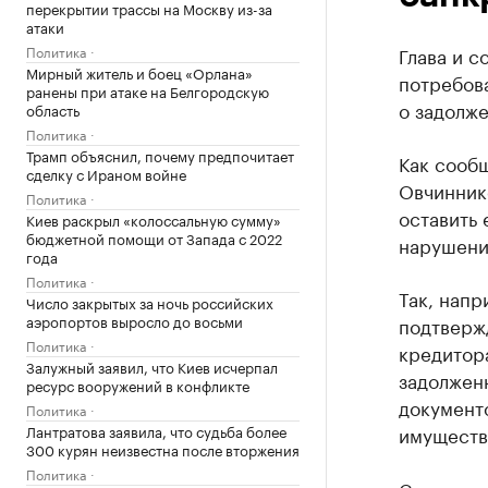
перекрытии трассы на Москву из-за
атаки
Политика
Глава и 
Мирный житель и боец «Орлана»
потребова
ранены при атаке на Белгородскую
о задолж
область
Политика
Трамп объяснил, почему предпочитает
Как сооб
сделку с Ираном войне
Овчиннико
Политика
оставить 
Киев раскрыл «колоссальную сумму»
бюджетной помощи от Запада с 2022
нарушени
года
Политика
Так, напр
Число закрытых за ночь российских
аэропортов выросло до восьми
подтверж
Политика
кредитора
Залужный заявил, что Киев исчерпал
задолженн
ресурс вооружений в конфликте
документо
Политика
Лантратова заявила, что судьба более
имуществ
300 курян неизвестна после вторжения
Политика