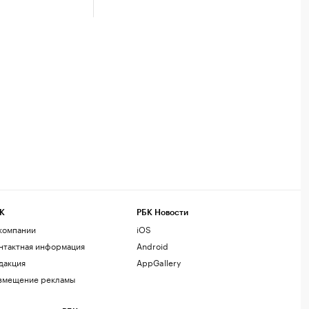
К
РБК Новости
компании
iOS
нтактная информация
Android
дакция
AppGallery
змещение рекламы