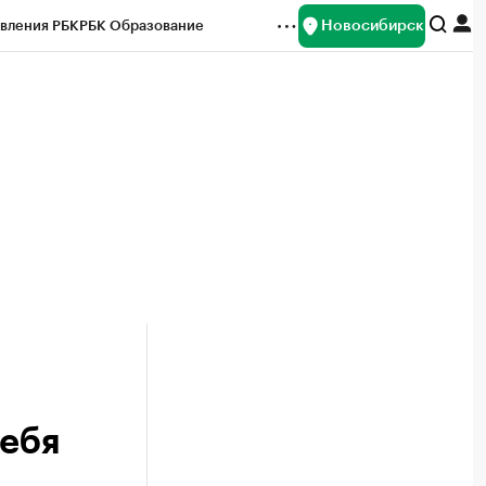
Новосибирск
вления РБК
РБК Образование
редитные рейтинги
Франшизы
Газета
ок наличной валюты
себя