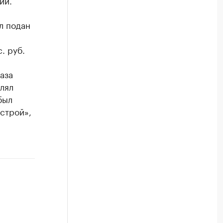
ий.
л подан
. руб.
аза
лял
был
строй»,