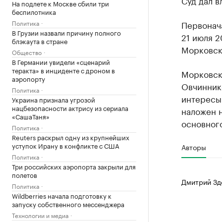
Суд дал в
На подлете к Москве сбили три
беспилотника
Политика
Первонач
В Грузии назвали причину полного
21 июля 
блэкаута в стране
Морковск
Общество
В Германии увидели «сценарий
теракта» в инциденте с дроном в
Морковски
аэропорту
Овчинник
Политика
интересы
Украина признала угрозой
нацбезопасности актрису из сериала
наложен 
«СашаТаня»
основного
Политика
Reuters раскрыл одну из крупнейших
уступок Ирану в конфликте с США
Авторы
Политика
Три российских аэропорта закрыли для
полетов
Дмитрий Зд
Политика
Wildberries начала подготовку к
запуску собственного мессенджера
Технологии и медиа