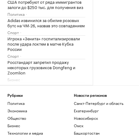
США потребуют от ряда иммигрантов
залоги до $250 тыс. для получения виз
Политика
Adidas извинился за обилие розовых
бутс на ЧМ-26, назвав это совпадением
Спорт
Игрока «Зенита» госпитализировали
после удара локтем в матче Кубка
России
Спорт
Росстандарт запретил продажу
некоторых грузовиков Dongfeng и
Zoomlion
Бизнес
Затраты на строительство ТЭС для
БАМа и Сухого Лога выросли на треть
Рубрики
Новости регионов
Бизнес
Политика
Санкт-Петербург и область
Загрузить еще
Экономика
Екатеринбург
Общество
Новосибирск
Бизнес
Омск
Технологии и медиа
Башкортостан