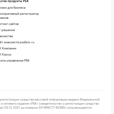
угие продукты РБК
лако для бизнеса
рпоративный регистратор
менов
стинг сайтов
г.решения
акомства
йт знакомств podbor.ru
К Компании
К Курсы
ола управления РБК
регистрации средства массовой информации выдано Федеральной
и сетевого издания «РБК» (свидетельство о регистрации средства
ор) 03.12.2021 за номером ЭЛ №ФС77-82385) сопровождаются