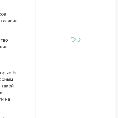
ков
н заявил
ство
ешил
торые бы
урсным
 такой
ь
ти на