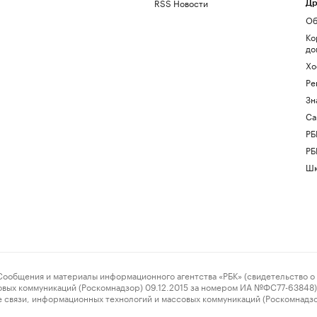
RSS Новости
Др
Об
Ко
до
Хо
Ре
Зн
Са
РБ
РБ
Шк
ения и материалы информационного агентства «РБК» (свидетельство о 
овых коммуникаций (Роскомнадзор) 09.12.2015 за номером ИА №ФС77-63848) 
 связи, информационных технологий и массовых коммуникаций (Роскомнадз