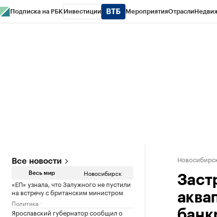
Подписка на РБК
Инвестиции
Мероприятия
Отрасли
Недви
РБК Курсы
РБК Life
Тренды
Визионеры
Национальные проекты
Горо
Спецпроекты СПб
Конференции СПб
Спецпроекты
Проверка конт
Новосибирс
Все новости
Новосибирск
Весь мир
Заст
«ЕП» узнала, что Залужного не пустили
на встречу с британским министром
аква
Политика
Ярославский губернатор сообщил о
банк