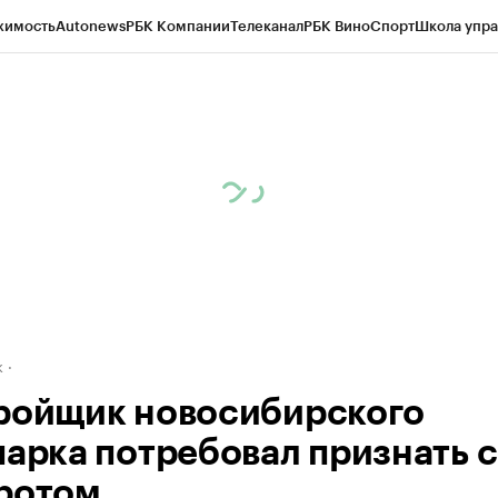
жимость
Autonews
РБК Компании
Телеканал
РБК Вино
Спорт
Школа упра
д
Стиль
Крипто
РБК Бизнес-среда
Дискуссионный клуб
Исследования
К
рагентов
Политика
Экономика
Бизнес
Технологии и медиа
Финансы
Рын
к
ройщик новосибирского
парка потребовал признать 
ротом