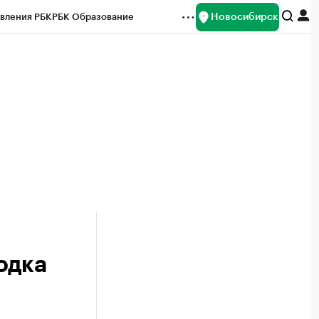
Новосибирск
вления РБК
РБК Образование
редитные рейтинги
Франшизы
Газета
ок наличной валюты
одка