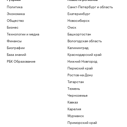
Путин поговорил по телефону с
Политика
Санкт-Петербург и область
президентом ОАЭ
Экономика
Екатеринбург
Политика
Как выход на фондовый рынок изменил
Общество
Новосибирск
компании малого бизнеса
Бизнес
Омск
РБК и МСП Банк
Технологии и медиа
Башкортостан
В обмелевшем Дунае показался
Финансы
Вологодская область
фундамент моста времен Римской
империи. Фото
Биографии
Калининград
Общество
База знаний
Краснодарский край
В Ялте разминируют безэкипажный
РБК Образование
Нижний Новгород
катер, выброшенный на берег
Пермский край
Политика
Российский защитник Мироманов
Ростов-на-Дону
вернулся из НХЛ и перешел в СКА
Татарстан
Спорт
Тюмень
Черноземье
Загрузить еще
Кавказ
Карелия
Мурманск
Приморский край