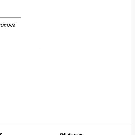
бирск
К
РБК Новости