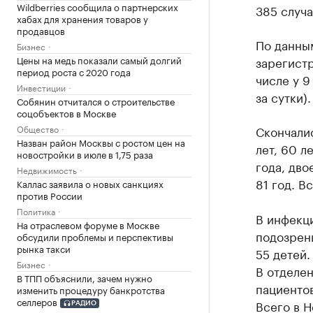
Wildberries сообщила о партнерских
385 случа
хабах для хранения товаров у
продавцов
По данным
Бизнес
Цены на медь показали самый долгий
зарегистр
период роста с 2020 года
числе у 9
Инвестиции
за сутки).
Собянин отчитался о строительстве
соцобъектов в Москве
Общество
Скончалис
Назван район Москвы с ростом цен на
лет, 60 л
новостройки в июле в 1,75 раза
года, двое
Недвижимость
81 год. В
Каллас заявила о новых санкциях
против России
Политика
В инфекц
На отраслевом форуме в Москве
подозрени
обсудили проблемы и перспективы
рынка такси
55 детей.
Бизнес
В отделен
В ТПП объяснили, зачем нужно
пациентов
изменить процедуру банкротства
селлеров
Всего в Н
РАДИО