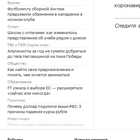
Бизнес
коронави
Футболисту сборной Англии
предъявили обвинение в нападении в
ночном клубе
Следите 
Спорт
Школы с отличием: как изменилось
представление об учебе рядом с домом
РБК и ПИК Серия плюс
Альпинисты за год не сумели добраться
до тела Наговициной на пике Победы
Общество
Как найти свое предназначение и
понять, чем хочется заниматься
Образование
FT узнала о выборе ЕС — расширяться
«сейчас или никогда»
Политика
Почему доллар поднялся выше ₽82: 3
причины падения курса рубля
Инвестиции
Путин провел оперативное совещание
с членами Совбеза
Политика
Рубрики
Новости регионов