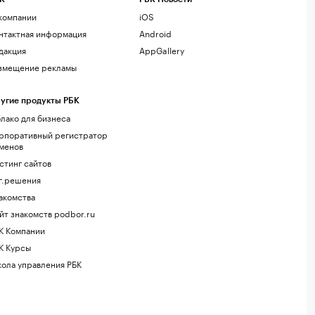
компании
iOS
нтактная информация
Android
дакция
AppGallery
змещение рекламы
угие продукты РБК
лако для бизнеса
рпоративный регистратор
менов
стинг сайтов
г.решения
акомства
йт знакомств podbor.ru
К Компании
К Курсы
ола управления РБК