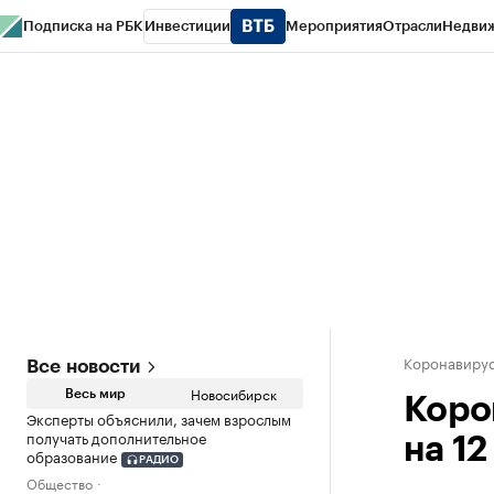
Подписка на РБК
Инвестиции
Мероприятия
Отрасли
Недви
РБК Курсы
РБК Life
Тренды
Визионеры
Национальные проекты
Горо
Спецпроекты СПб
Конференции СПб
Спецпроекты
Проверка конт
Коронавиру
Все новости
Новосибирск
Весь мир
Коро
Эксперты объяснили, зачем взрослым
получать дополнительное
на 12
образование
РАДИО
Общество