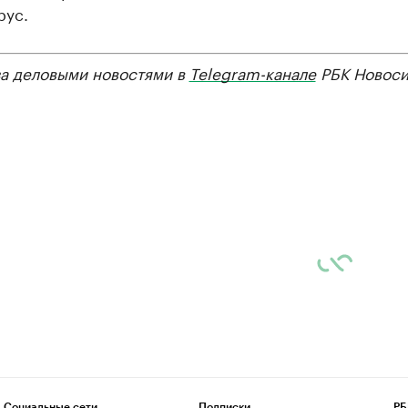
рус.
за деловыми новостями в
Telegram-канале
РБК Новоси
Социальные сети
Подписки
РБ