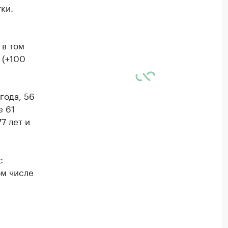
ки.
 в том
 (+100
года, 56
е 61
77 лет и
с
ом числе