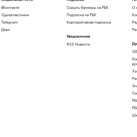
ВКонтакте
Скрыть баннеры на РБК
О 
Одноклассники
Подписка на РБК
Ко
Telegram
Корпоративная подписка
Ре
Дзен
Ра
Уведомления
RSS Новости
Др
Об
Ко
до
Хо
Ре
Зн
Са
РБ
РБ
Шк