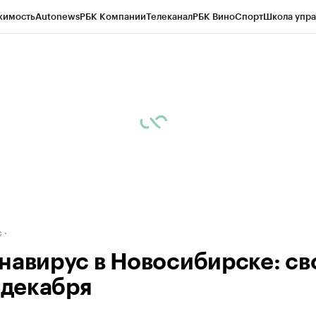
жимость
Autonews
РБК Компании
Телеканал
РБК Вино
Спорт
Школа упра
д
Стиль
Крипто
РБК Бизнес-среда
Дискуссионный клуб
Исследования
К
рагентов
Политика
Экономика
Бизнес
Технологии и медиа
Финансы
Рын
с
навирус в Новосибирске: св
 декабря