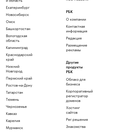
Екатеринбург
РБК
Новосибирск
О компании
Омск
Контактная
Башкортостан
информация
Вологодская
Редакция
область
Размещение
Калининград
рекламы
Краснодарский
край
Другие
Нижний
продукты
Новгород
РБК
Пермский край
Облако для
бизнеса
Ростов-на-Дону
Корпоративный
Татарстан
регистратор
Тюмень
доменов
Черноземье
Хостинг
сайтов
Кавказ
Рег.решения
Карелия
Знакомства
Мурманск