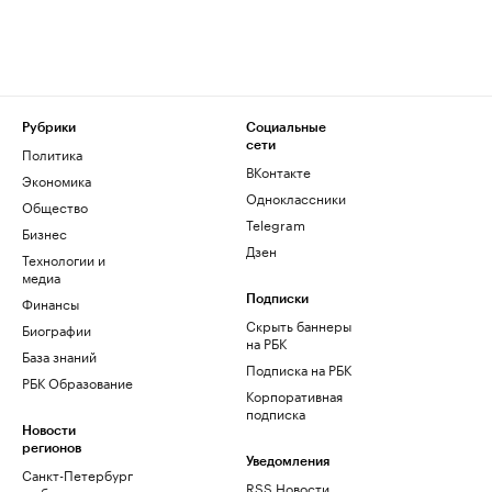
Рубрики
Социальные
сети
Политика
ВКонтакте
Экономика
Одноклассники
Общество
Telegram
Бизнес
Дзен
Технологии и
медиа
Финансы
Подписки
Скрыть баннеры
Биографии
на РБК
База знаний
Подписка на РБК
РБК Образование
Корпоративная
подписка
Новости
регионов
Уведомления
Санкт-Петербург
RSS Новости
и область