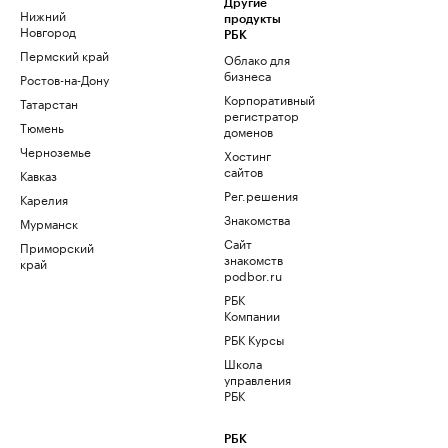
Другие
Нижний
продукты
Новгород
РБК
Пермский край
Облако для
бизнеса
Ростов-на-Дону
Корпоративный
Татарстан
регистратор
Тюмень
доменов
Черноземье
Хостинг
сайтов
Кавказ
Рег.решения
Карелия
Знакомства
Мурманск
Сайт
Приморский
знакомств
край
podbor.ru
РБК
Компании
РБК Курсы
Школа
управления
РБК
РБК