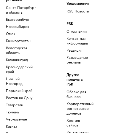
регионов
Уведомления
Санкт-Петербург
RSS Новости
и область
Екатеринбург
РБК
Новосибирск
О компании
Омск
Контактная
Башкортостан
информация
Вологодская
Редакция
область
Размещение
Калининград
рекламы
Краснодарский
край
Другие
Нижний
продукты
Новгород
РБК
Пермский край
Облако для
бизнеса
Ростов-на-Дону
Корпоративный
Татарстан
регистратор
Тюмень
доменов
Черноземье
Хостинг
сайтов
Кавказ
Рег.решения
Карелия