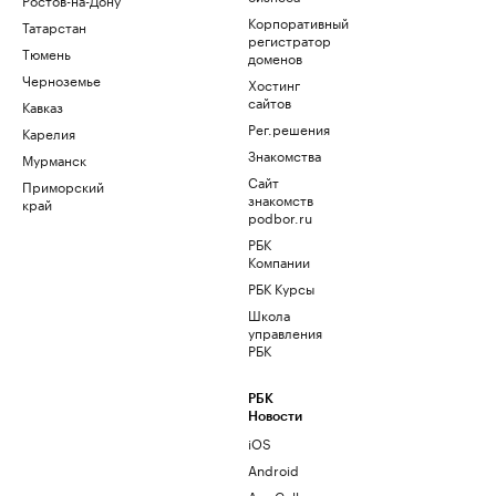
Корпоративный
Татарстан
регистратор
Тюмень
доменов
Черноземье
Хостинг
сайтов
Кавказ
Рег.решения
Карелия
Знакомства
Мурманск
Сайт
Приморский
знакомств
край
podbor.ru
РБК
Компании
РБК Курсы
Школа
управления
РБК
РБК
Новости
iOS
Android
AppGallery