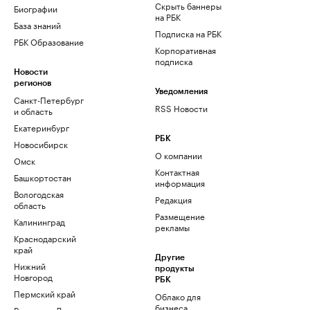
Скрыть баннеры
Биографии
на РБК
База знаний
Подписка на РБК
РБК Образование
Корпоративная
подписка
Новости
регионов
Уведомления
Санкт-Петербург
RSS Новости
и область
Екатеринбург
РБК
Новосибирск
О компании
Омск
Контактная
Башкортостан
информация
Вологодская
Редакция
область
Размещение
Калининград
рекламы
Краснодарский
край
Другие
Нижний
продукты
Новгород
РБК
Пермский край
Облако для
бизнеса
Ростов-на-Дону