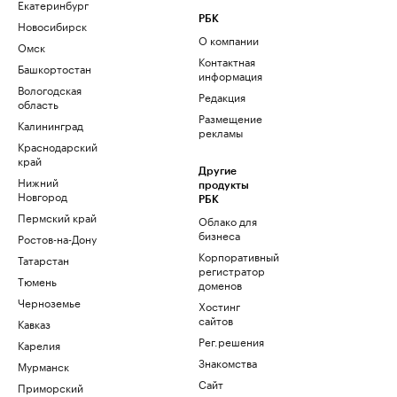
Екатеринбург
РБК
Новосибирск
О компании
Омск
Контактная
Башкортостан
информация
Вологодская
Редакция
область
Размещение
Калининград
рекламы
Краснодарский
край
Другие
Нижний
продукты
Новгород
РБК
Пермский край
Облако для
бизнеса
Ростов-на-Дону
Корпоративный
Татарстан
регистратор
Тюмень
доменов
Черноземье
Хостинг
сайтов
Кавказ
Рег.решения
Карелия
Знакомства
Мурманск
Сайт
Приморский