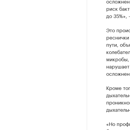
осложнени
риск бакт
до 35%», 
Это проис
реснички
пути, об
колебател
микробы, 
нарушает 
осложнен
Кроме то
дыхательн
проникно
дыхатель
«Но проф