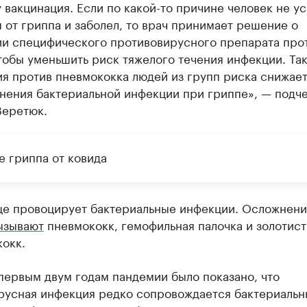
вакцинация. Если по какой-то причине человек не у
 от гриппа и заболел, то врач принимает решение о
ии специфического противовирусного препарата про
тобы уменьшить риск тяжелого течения инфекции. Та
я против пневмококка людей из групп риска снижает
нения бактериальной инфекции при гриппе», — подч
Веретюк.
е гриппа от ковида
ще провоцирует бактериальные инфекции. Осложнени
ызывают
пневмококк, гемофильная палочка и золотис
окк.
первым двум годам пандемии было показано, что
русная инфекция редко сопровождается бактериаль