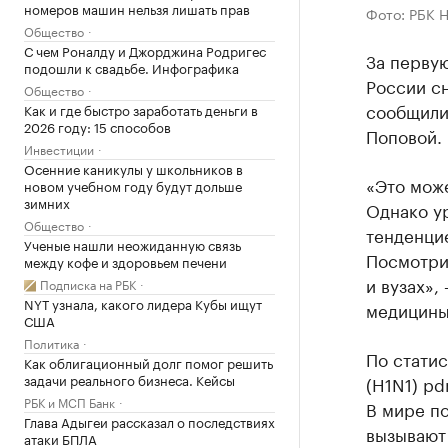
номеров машин нельзя лишать прав
Фото: РБК 
Общество
С чем Роналду и Джорджина Родригес
За перву
подошли к свадьбе. Инфографика
России сн
Общество
сообщили
Как и где быстро заработать деньги в
2026 году: 15 способов
Поповой.
Инвестиции
Осенние каникулы у школьников в
«Это може
новом учебном году будут дольше
зимних
Однако ур
Общество
тенденци
Ученые нашли неожиданную связь
Посмотрим
между кофе и здоровьем печени
и вузах»,
Подписка на РБК
NYT узнала, какого лидера Кубы ищут
медицины
США
Политика
По стати
Как облигационный долг помог решить
задачи реального бизнеса. Кейсы
(H1N1) p
РБК и МСП Банк
В мире п
Глава Адыгеи рассказал о последствиях
вызывают 
атаки БПЛА