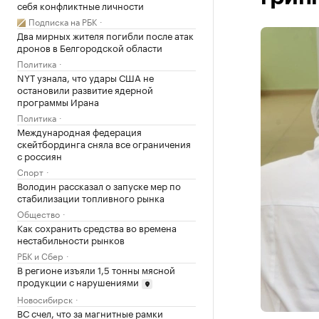
себя конфликтные личности
Подписка на РБК
Два мирных жителя погибли после атак
дронов в Белгородской области
Политика
NYT узнала, что удары США не
остановили развитие ядерной
программы Ирана
Политика
Международная федерация
скейтбординга сняла все ограничения
с россиян
Спорт
Володин рассказал о запуске мер по
стабилизации топливного рынка
Общество
Как сохранить средства во времена
нестабильности рынков
РБК и Сбер
В регионе изъяли 1,5 тонны мясной
продукции с нарушениями
Новосибирск
ВС счел, что за магнитные рамки