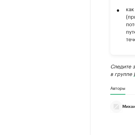
как
(пр
пот
пут
теч
Следите 
в группе
Авторы
Михаи