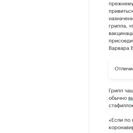
прежнему 
привиться
назначен
гриппа, ч
вакцинаци
присоеди
Варвара 
Отличи
Грипп ча
обычно
в
стафиллок
«Если по 
коронави