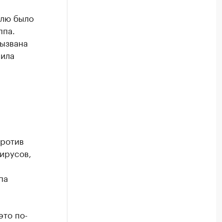
елю было
ппа.
вызвана
вила
против
ирусов,
па
это по-