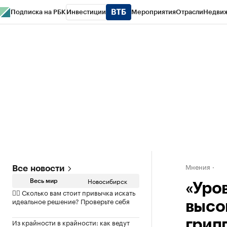
Подписка на РБК
Инвестиции
Мероприятия
Отрасли
Недви
РБК Курсы
РБК Life
Тренды
Визионеры
Национальные проекты
Горо
Спецпроекты СПб
Конференции СПб
Спецпроекты
Проверка конт
Мнения
Все новости
Новосибирск
Весь мир
«Уро
✍🏻 Сколько вам стоит привычка искать
идеальное решение? Проверьте себя
высо
Из крайности в крайности: как ведут
грип