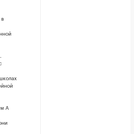
 в
нной
.
с
 школах
ейной
мм A
они