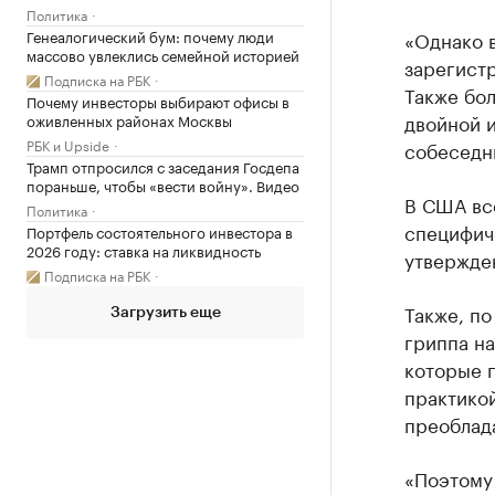
Политика
Генеалогический бум: почему люди
«Однако в
массово увлеклись семейной историей
зарегист
Подписка на РБК
Также бол
Почему инвесторы выбирают офисы в
двойной и
оживленных районах Москвы
РБК и Upside
собеседн
Трамп отпросился с заседания Госдепа
пораньше, чтобы «вести войну». Видео
В США вс
Политика
специфич
Портфель состоятельного инвестора в
2026 году: ставка на ликвидность
утвержде
Подписка на РБК
Также, по
Загрузить еще
гриппа на
которые 
практико
преоблад
«Поэтому 