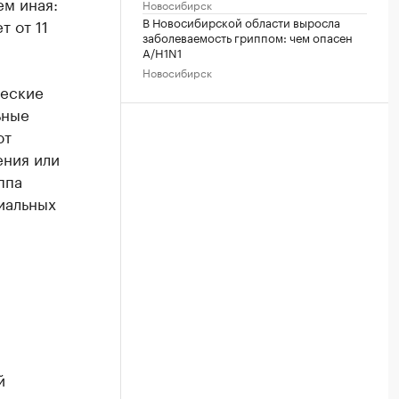
ем иная:
Новосибирск
В Новосибирской области выросла
 от 11
заболеваемость гриппом: чем опасен
A/H1N1
Новосибирск
ческие
ьные
ют
ения или
ппа
иальных
й