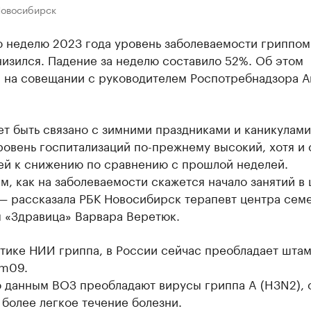
Новосибирск
ю неделю 2023 года уровень заболеваемости гриппом
изился. Падение за неделю составило 52%. Об этом
 на совещании с руководителем Роспотребнадзора А
т быть связано с зимними праздниками и каникулами
овень госпитализаций по-прежнему высокий, хотя и 
ей к снижению по сравнению с прошлой неделей.
, как на заболеваемости скажется начало занятий в
 — рассказала РБК Новосибирск терапевт центра сем
 «Здравица» Варвара Веретюк.
стике НИИ гриппа, в России сейчас преобладает шта
dm09.
о данным ВОЗ преобладают вирусы гриппа A (H3N2), 
более легкое течение болезни.