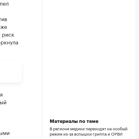
спел
тив
кже
 риск
еркнула
я
тый
Материалы по теме
В регионе медики переходят на особый
ными
режим из-за вспышки гриппа и ОРВИ