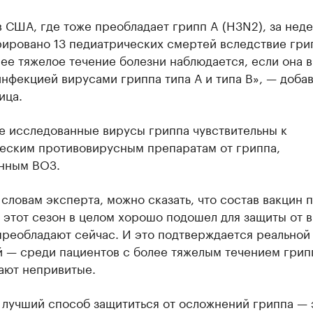
 США, где тоже преобладает грипп A (H3N2), за нед
рировано 13 педиатрических смертей вследствие гри
ее тяжелое течение болезни наблюдается, если она 
нфекцией вирусами гриппа типа А и типа В», — доба
ица.
е исследованные вирусы гриппа чувствительны к
еским противовирусным препаратам от гриппа,
нным ВОЗ.
 словам эксперта, можно сказать, что состав вакцин 
 этот сезон в целом хорошо подошел для защиты от в
преобладают сейчас. И это подтверждается реальной
й — среди пациентов с более тяжелым течением грип
ают непривитые.
лучший способ защититься от осложнений гриппа — 