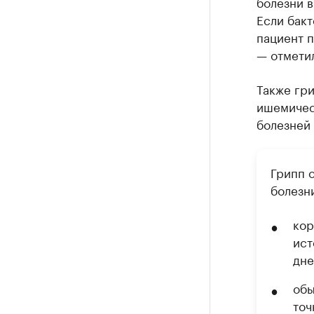
болезни в
Если бакт
пациент п
— отмети
Также гри
ишемичес
болезней 
Грипп 
болезн
кор
ист
дне
обы
точ