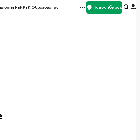
Новосибирск
вления РБК
РБК Образование
редитные рейтинги
Франшизы
Газета
ок наличной валюты
е