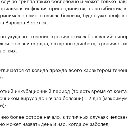
 случае гриппа также бесполезно и может только нав
ериальная инфекция присоединится, то антибиотик, 
ринимал с самого начала болезни, будет уже неэффе
ла Варвара Веретюк.
пп ухудшает течение хронических заболеваний: гипе
кой болезни сердца, сахарного диабета, хронически
легких.
отличается от ковида прежде всего характером течен
и:
откий инкубационный период (то есть время от конта
очником вируса до начала болезни) 1-2 дня (максимум
й);
чно более острое начало, в типичных случаях челове
но может назвать день и час, когда он заболел;