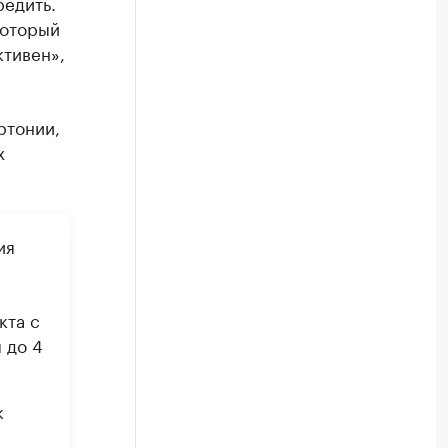
редить.
который
ктивен»,
ртонии,
х
ия
кта с
 до 4
к