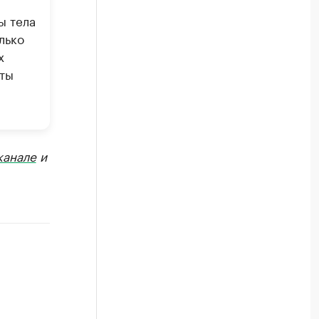
ы тела
лько
х
нты
канале
и