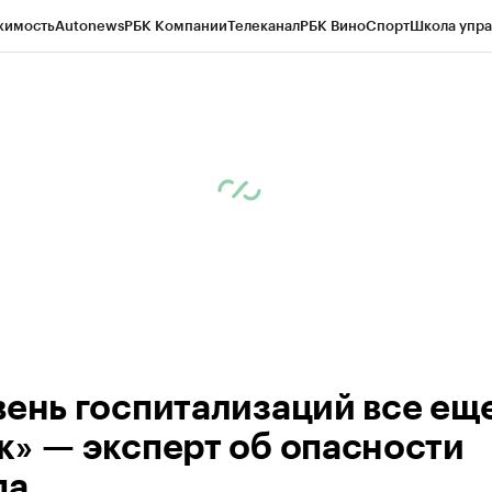
жимость
Autonews
РБК Компании
Телеканал
РБК Вино
Спорт
Школа упра
д
Стиль
Крипто
РБК Бизнес-среда
Дискуссионный клуб
Исследования
К
рагентов
Политика
Экономика
Бизнес
Технологии и медиа
Финансы
Рын
вень госпитализаций все ещ
к» — эксперт об опасности
па