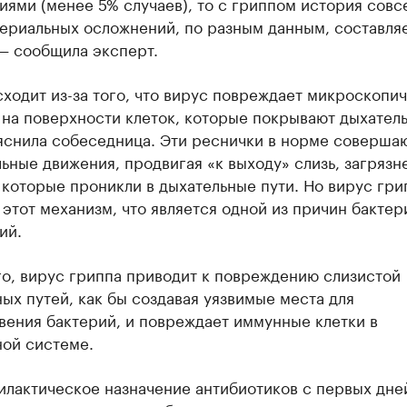
ями (менее 5% случаев), то с гриппом история совс
ериальных осложнений, по разным данным, составляет
— сообщила эксперт.
ходит из-за того, что вирус повреждает микроскопи
 на поверхности клеток, которые покрывают дыхател
ъяснила собеседница. Эти реснички в норме соверша
ьные движения, продвигая «к выходу» слизь, загрязн
которые проникли в дыхательные пути. Но вирус гри
этот механизм, что является одной из причин бактер
ий.
го, вирус гриппа приводит к повреждению слизистой
ых путей, как бы создавая уязвимые места для
вения бактерий, и повреждает иммунные клетки в
ной системе.
илактическое назначение антибиотиков с первых дне