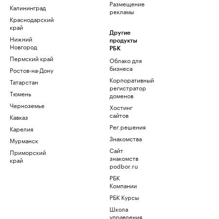
Размещение
Калининград
рекламы
Краснодарский
край
Другие
Нижний
продукты
Новгород
РБК
Пермский край
Облако для
бизнеса
Ростов-на-Дону
Корпоративный
Татарстан
регистратор
Тюмень
доменов
Черноземье
Хостинг
сайтов
Кавказ
Рег.решения
Карелия
Знакомства
Мурманск
Сайт
Приморский
знакомств
край
podbor.ru
РБК
Компании
РБК Курсы
Школа
управления