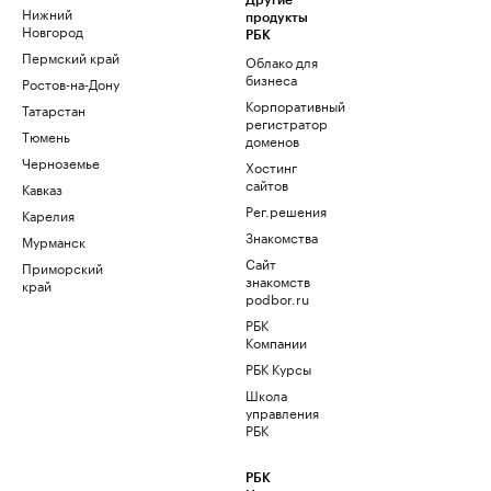
Другие
Нижний
продукты
Новгород
РБК
Пермский край
Облако для
бизнеса
Ростов-на-Дону
Корпоративный
Татарстан
регистратор
Тюмень
доменов
Черноземье
Хостинг
сайтов
Кавказ
Рег.решения
Карелия
Знакомства
Мурманск
Сайт
Приморский
знакомств
край
podbor.ru
РБК
Компании
РБК Курсы
Школа
управления
РБК
РБК