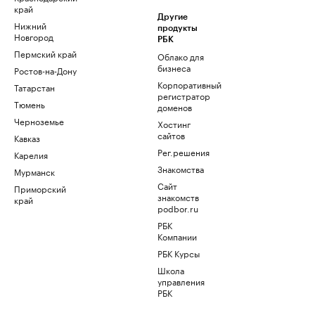
край
Другие
Нижний
продукты
Новгород
РБК
Пермский край
Облако для
бизнеса
Ростов-на-Дону
Корпоративный
Татарстан
регистратор
Тюмень
доменов
Черноземье
Хостинг
сайтов
Кавказ
Рег.решения
Карелия
Знакомства
Мурманск
Сайт
Приморский
знакомств
край
podbor.ru
РБК
Компании
РБК Курсы
Школа
управления
РБК