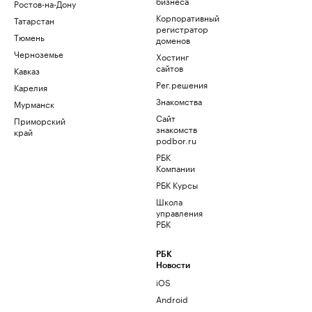
бизнеса
Ростов-на-Дону
Корпоративный
Татарстан
регистратор
Тюмень
доменов
Черноземье
Хостинг
сайтов
Кавказ
Рег.решения
Карелия
Знакомства
Мурманск
Сайт
Приморский
знакомств
край
podbor.ru
РБК
Компании
РБК Курсы
Школа
управления
РБК
РБК
Новости
iOS
Android