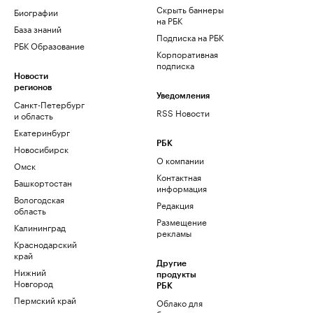
Скрыть баннеры
Биографии
на РБК
База знаний
Подписка на РБК
РБК Образование
Корпоративная
подписка
Новости
регионов
Уведомления
Санкт-Петербург
RSS Новости
и область
Екатеринбург
РБК
Новосибирск
О компании
Омск
Контактная
Башкортостан
информация
Вологодская
Редакция
область
Размещение
Калининград
рекламы
Краснодарский
край
Другие
Нижний
продукты
Новгород
РБК
Пермский край
Облако для