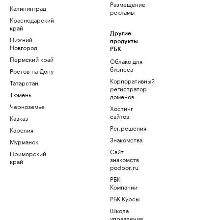
Размещение
Калининград
рекламы
Краснодарский
край
Другие
Нижний
продукты
Новгород
РБК
Пермский край
Облако для
бизнеса
Ростов-на-Дону
Корпоративный
Татарстан
регистратор
Тюмень
доменов
Черноземье
Хостинг
сайтов
Кавказ
Рег.решения
Карелия
Знакомства
Мурманск
Сайт
Приморский
знакомств
край
podbor.ru
РБК
Компании
РБК Курсы
Школа
управления