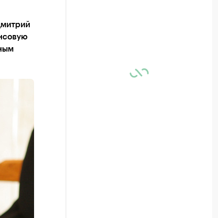
Дмитрий
ансовую
зным