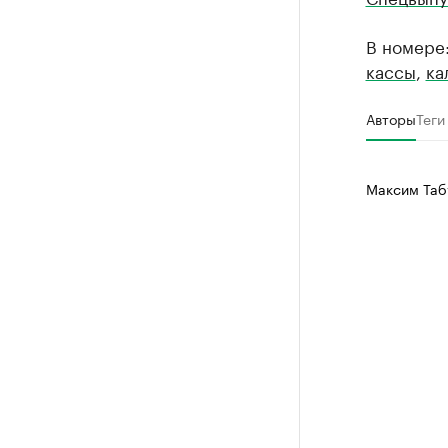
В номере
кассы
,
ка
Авторы
Теги
Максим Таб