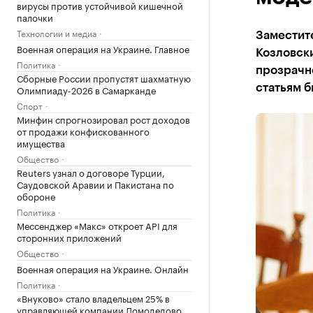
вирусы против устойчивой кишечной
палочки
Технологии и медиа
Заместит
Военная операция на Украине. Главное
Козловск
Политика
прозрачно
Сборные России пропустят шахматную
статьям 
Олимпиаду-2026 в Самарканде
Спорт
Минфин спрогнозировал рост доходов
от продажи конфискованного
имущества
Общество
Reuters узнал о договоре Турции,
Саудовской Аравии и Пакистана по
обороне
Политика
Мессенджер «Макс» откроет API для
сторонних приложений
Общество
Военная операция на Украине. Онлайн
Политика
«Внуково» стало владельцем 25% в
управляющей компании Домодедово