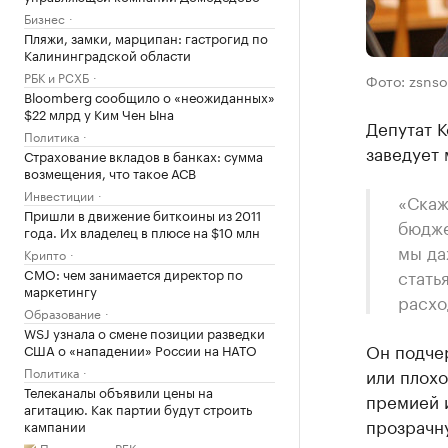
Бизнес
Пляжи, замки, марципан: гастрогид по
Калининградской области
РБК и РСХБ
Фото: zsnso
Bloomberg сообщило о «неожиданных»
$22 млрд у Ким Чен Ына
Депутат К
Политика
заведует
Страхование вкладов в банках: сумма
возмещения, что такое АСВ
Инвестиции
«Скаж
Пришли в движение биткоины из 2011
бюдже
года. Их владелец в плюсе на $10 млн
мы да
Крипто
CMO: чем занимается директор по
стать
маркетингу
расхо
Образование
WSJ узнала о смене позиции разведки
Он подче
США о «нападении» России на НАТО
Политика
или плохо
Телеканалы объявили цены на
премией и
агитацию. Как партии будут строить
прозрачн
кампании
Подписка на РБК