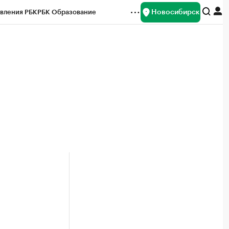
Новосибирск
вления РБК
РБК Образование
редитные рейтинги
Франшизы
Газета
ок наличной валюты