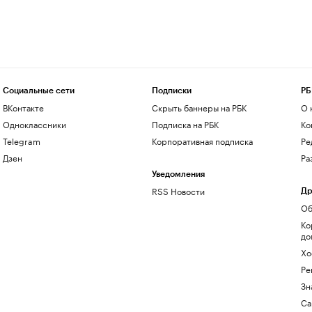
Социальные сети
Подписки
РБ
ВКонтакте
Скрыть баннеры на РБК
О 
Одноклассники
Подписка на РБК
Ко
Telegram
Корпоративная подписка
Ре
Дзен
Ра
Уведомления
RSS Новости
Др
Об
Ко
до
Хо
Ре
Зн
Са