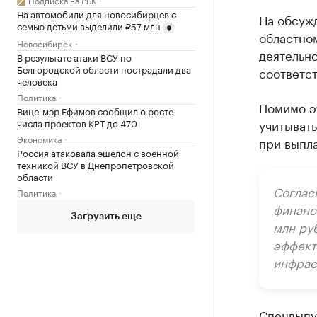
На автомобили для новосибирцев с
На обсужд
семью детьми выделили ₽57 млн
областно
Новосибирск
деятельно
В результате атаки ВСУ по
Белгородской области пострадали два
соответс
человека
Политика
Помимо э
Вице-мэр Ефимов сообщил о росте
числа проектов КРТ до 470
учитыват
Экономика
при выпл
Россия атаковала эшелон с военной
техникой ВСУ в Днепропетровской
области
Соглас
Политика
финанс
Загрузить еще
млн ру
эффект
инфрас
Спецвыпу