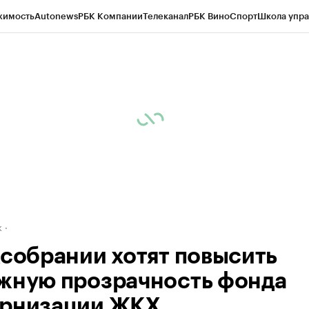
жимость
Autonews
РБК Компании
Телеканал
РБК Вино
Спорт
Школа упра
д
Стиль
Крипто
РБК Бизнес-среда
Дискуссионный клуб
Исследования
К
рагентов
Политика
Экономика
Бизнес
Технологии и медиа
Финансы
Рын
к
ксобрании хотят повысить
жную прозрачность фонда
рнизации ЖКХ