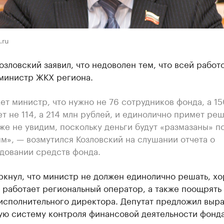
.ru
озловский заявил, что недоволен тем, что всей работ
 министр ЖКХ региона.
ет министр, что нужно не 76 сотрудников фонда, а 15
т не 114, а 214 млн рублей, и единолично примет реш
же не увидим, поскольку деньги будут «размазаны» п
ям», — возмутился Козловский на слушании отчета о
довании средств фонда.
ркнул, что министр не должен единолично решать, х
 работает региональный оператор, а также поощрять
сполнительного директора.​ Депутат предложил выра
ую систему контроля финансовой деятельности фонда