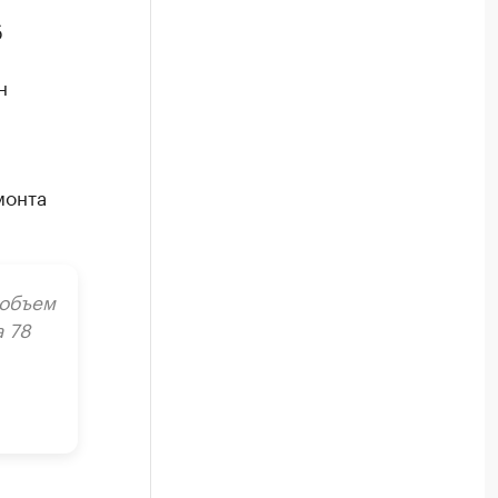
б
н
монта
 объем
а 78