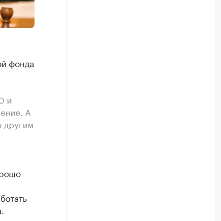
ой фонда
0 и
ение. А
о другим
орошо
ботать
.