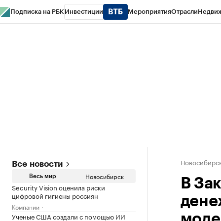
Подписка на РБК
Инвестиции
Мероприятия
Отрасли
Недви
РБК Курсы
РБК Life
Тренды
Визионеры
Национальные проекты
Горо
Спецпроекты СПб
Конференции СПб
Спецпроекты
Проверка конт
Новосибирс
Все новости
Новосибирск
Весь мир
В За
Security Vision оценила риски
цифровой гигиены россиян
дене
Компании
Ученые США создали с помощью ИИ
моде