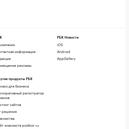
К
РБК Новости
компании
iOS
нтактная информация
Android
дакция
AppGallery
змещение рекламы
угие продукты РБК
лако для бизнеса
рпоративный регистратор
менов
стинг сайтов
г.решения
акомства
йт знакомств podbor.ru