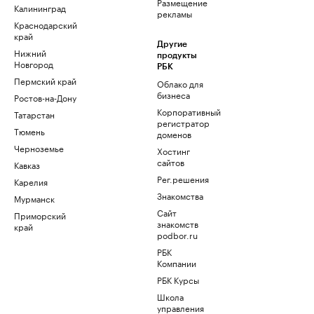
Размещение
Калининград
рекламы
Краснодарский
край
Другие
Нижний
продукты
Новгород
РБК
Пермский край
Облако для
бизнеса
Ростов-на-Дону
Корпоративный
Татарстан
регистратор
Тюмень
доменов
Черноземье
Хостинг
сайтов
Кавказ
Рег.решения
Карелия
Знакомства
Мурманск
Сайт
Приморский
знакомств
край
podbor.ru
РБК
Компании
РБК Курсы
Школа
управления