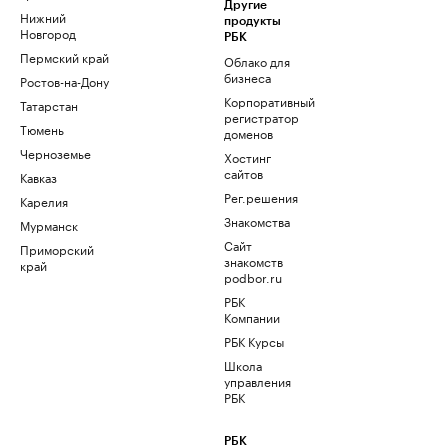
Другие
Нижний
продукты
Новгород
РБК
Пермский край
Облако для
бизнеса
Ростов-на-Дону
Корпоративный
Татарстан
регистратор
Тюмень
доменов
Черноземье
Хостинг
сайтов
Кавказ
Рег.решения
Карелия
Знакомства
Мурманск
Сайт
Приморский
знакомств
край
podbor.ru
РБК
Компании
РБК Курсы
Школа
управления
РБК
РБК