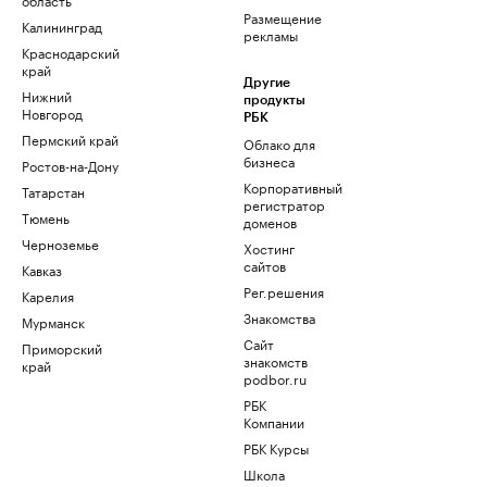
Размещение
Калининград
рекламы
Краснодарский
край
Другие
Нижний
продукты
Новгород
РБК
Пермский край
Облако для
бизнеса
Ростов-на-Дону
Корпоративный
Татарстан
регистратор
Тюмень
доменов
Черноземье
Хостинг
сайтов
Кавказ
Рег.решения
Карелия
Знакомства
Мурманск
Сайт
Приморский
знакомств
край
podbor.ru
РБК
Компании
РБК Курсы
Школа