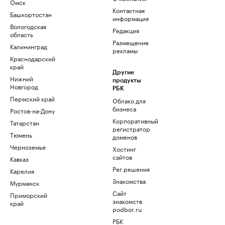
Омск
Контактная
Башкортостан
информация
Вологодская
Редакция
область
Размещение
Калининград
рекламы
Краснодарский
край
Другие
Нижний
продукты
Новгород
РБК
Пермский край
Облако для
бизнеса
Ростов-на-Дону
Корпоративный
Татарстан
регистратор
Тюмень
доменов
Черноземье
Хостинг
сайтов
Кавказ
Рег.решения
Карелия
Знакомства
Мурманск
Сайт
Приморский
знакомств
край
podbor.ru
РБК