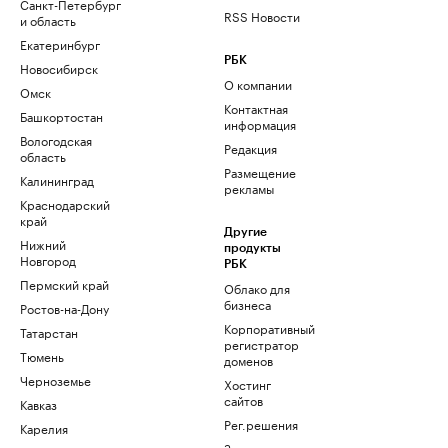
Санкт-Петербург
RSS Новости
и область
Екатеринбург
РБК
Новосибирск
О компании
Омск
Контактная
Башкортостан
информация
Вологодская
Редакция
область
Размещение
Калининград
рекламы
Краснодарский
край
Другие
Нижний
продукты
Новгород
РБК
Пермский край
Облако для
бизнеса
Ростов-на-Дону
Корпоративный
Татарстан
регистратор
Тюмень
доменов
Черноземье
Хостинг
сайтов
Кавказ
Рег.решения
Карелия
Знакомства