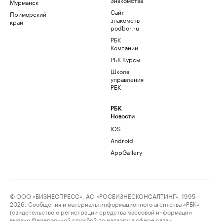
Мурманск
Сайт
Приморский
знакомств
край
podbor.ru
РБК
Компании
РБК Курсы
Школа
управления
РБК
РБК
Новости
iOS
Android
AppGallery
© ООО «БИЗНЕСПРЕСС», АО «РОСБИЗНЕСКОНСАЛТИНГ», 1995–
2026. Сообщения и материалы информационного агентства «РБК»
(свидетельство о регистрации средства массовой информации
выдано Федеральной службой по надзору в сфере связи,