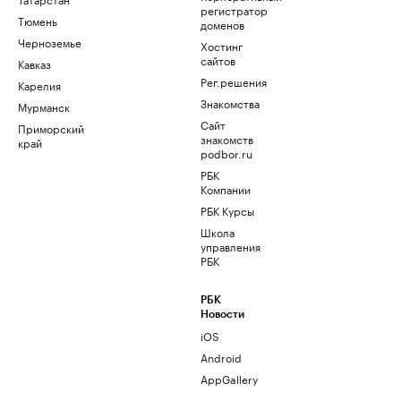
регистратор
Тюмень
доменов
Черноземье
Хостинг
сайтов
Кавказ
Рег.решения
Карелия
Знакомства
Мурманск
Сайт
Приморский
знакомств
край
podbor.ru
РБК
Компании
РБК Курсы
Школа
управления
РБК
РБК
Новости
iOS
Android
AppGallery