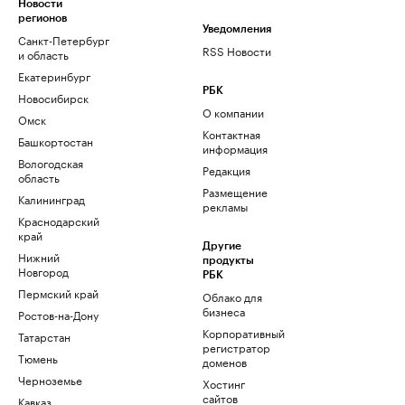
Новости
регионов
Уведомления
Санкт-Петербург
RSS Новости
и область
Екатеринбург
РБК
Новосибирск
О компании
Омск
Контактная
Башкортостан
информация
Вологодская
Редакция
область
Размещение
Калининград
рекламы
Краснодарский
край
Другие
Нижний
продукты
Новгород
РБК
Пермский край
Облако для
бизнеса
Ростов-на-Дону
Корпоративный
Татарстан
регистратор
Тюмень
доменов
Черноземье
Хостинг
сайтов
Кавказ