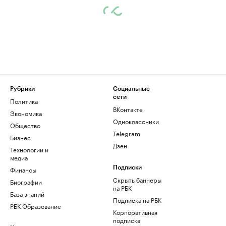
Рубрики
Социальные
сети
Политика
ВКонтакте
Экономика
Одноклассники
Общество
Telegram
Бизнес
Дзен
Технологии и
медиа
Финансы
Подписки
Скрыть баннеры
Биографии
на РБК
База знаний
Подписка на РБК
РБК Образование
Корпоративная
подписка