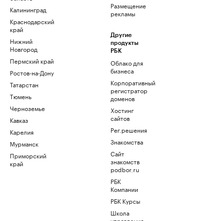
Размещение
Калининград
рекламы
Краснодарский
край
Другие
Нижний
продукты
Новгород
РБК
Пермский край
Облако для
бизнеса
Ростов-на-Дону
Корпоративный
Татарстан
регистратор
Тюмень
доменов
Черноземье
Хостинг
сайтов
Кавказ
Рег.решения
Карелия
Знакомства
Мурманск
Сайт
Приморский
знакомств
край
podbor.ru
РБК
Компании
РБК Курсы
Школа
управления