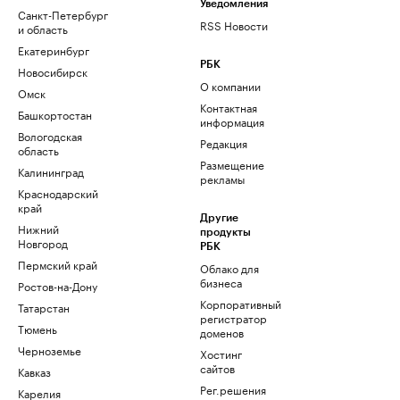
Уведомления
Санкт-Петербург
RSS Новости
и область
Екатеринбург
РБК
Новосибирск
О компании
Омск
Контактная
Башкортостан
информация
Вологодская
Редакция
область
Размещение
Калининград
рекламы
Краснодарский
край
Другие
Нижний
продукты
Новгород
РБК
Пермский край
Облако для
бизнеса
Ростов-на-Дону
Корпоративный
Татарстан
регистратор
Тюмень
доменов
Черноземье
Хостинг
сайтов
Кавказ
Рег.решения
Карелия