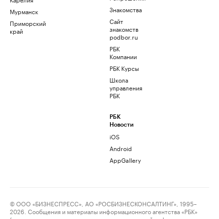
Знакомства
Мурманск
Сайт
Приморский
знакомств
край
podbor.ru
РБК
Компании
РБК Курсы
Школа
управления
РБК
РБК
Новости
iOS
Android
AppGallery
© ООО «БИЗНЕСПРЕСС», АО «РОСБИЗНЕСКОНСАЛТИНГ», 1995–
2026. Сообщения и материалы информационного агентства «РБК»
(свидетельство о регистрации средства массовой информации