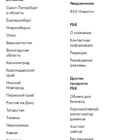
Уведомления
Санкт-Петербург
RSS Новости
и область
Екатеринбург
РБК
Новосибирск
О компании
Омск
Контактная
Башкортостан
информация
Вологодская
Редакция
область
Размещение
Калининград
рекламы
Краснодарский
край
Другие
Нижний
продукты
Новгород
РБК
Пермский край
Облако для
бизнеса
Ростов-на-Дону
Корпоративный
Татарстан
регистратор
Тюмень
доменов
Черноземье
Хостинг
сайтов
Кавказ
Рег.решения
Карелия