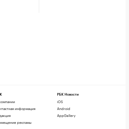
К
РБК Новости
компании
iOS
нтактная информация
Android
дакция
AppGallery
змещение рекламы