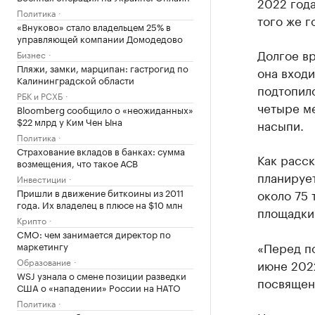
2022 года
Политика
того же г
«Внуково» стало владельцем 25% в
управляющей компании Домодедово
Долгое вр
Бизнес
Пляжи, замки, марципан: гастрогид по
она входи
Калининградской области
подтопило
РБК и РСХБ
четыре ме
Bloomberg сообщило о «неожиданных»
$22 млрд у Ким Чен Ына
насыпи.
Политика
Страхование вкладов в банках: сумма
Как расск
возмещения, что такое АСВ
планирует
Инвестиции
Пришли в движение биткоины из 2011
около 75 
года. Их владелец в плюсе на $10 млн
площадки
Крипто
CMO: чем занимается директор по
«Перед п
маркетингу
Образование
июне 2022
WSJ узнала о смене позиции разведки
посвящен
США о «нападении» России на НАТО
Политика