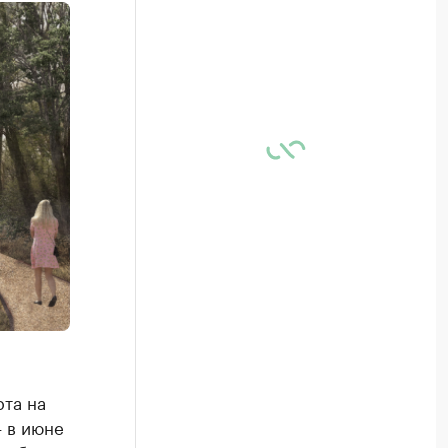
рта на
 в июне