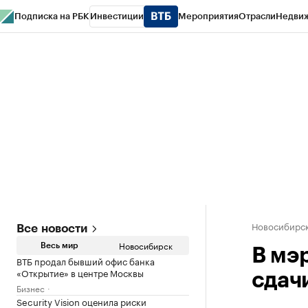
Подписка на РБК
Инвестиции
Мероприятия
Отрасли
Недви
РБК Курсы
РБК Life
Тренды
Визионеры
Национальные проекты
Горо
Спецпроекты СПб
Конференции СПб
Спецпроекты
Проверка конт
Новосибирс
Все новости
Новосибирск
Весь мир
В мэ
ВТБ продал бывший офис банка
«Открытие» в центре Москвы
сдач
Бизнес
Security Vision оценила риски