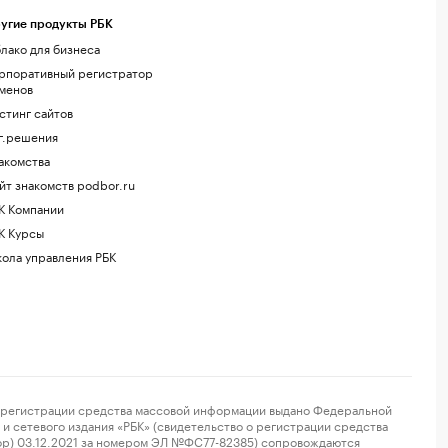
угие продукты РБК
лако для бизнеса
рпоративный регистратор
менов
стинг сайтов
г.решения
акомства
йт знакомств podbor.ru
К Компании
К Курсы
ола управления РБК
регистрации средства массовой информации выдано Федеральной
и сетевого издания «РБК» (свидетельство о регистрации средства
ор) 03.12.2021 за номером ЭЛ №ФС77-82385) сопровождаются