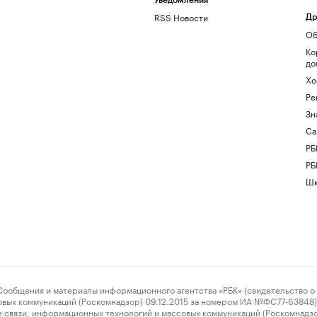
Уведомления
RSS Новости
Др
Об
Ко
до
Хо
Ре
Зн
Са
РБ
РБ
Шк
ения и материалы информационного агентства «РБК» (свидетельство о 
овых коммуникаций (Роскомнадзор) 09.12.2015 за номером ИА №ФС77-63848) 
 связи, информационных технологий и массовых коммуникаций (Роскомнадз