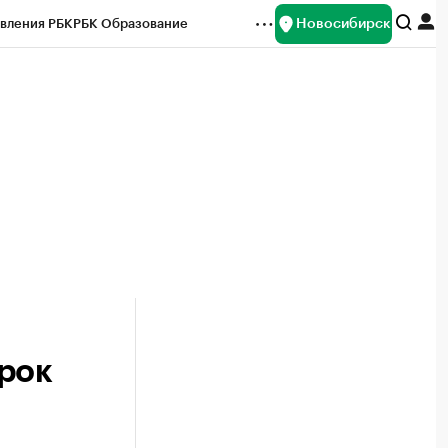
Новосибирск
вления РБК
РБК Образование
редитные рейтинги
Франшизы
Газета
ок наличной валюты
рок