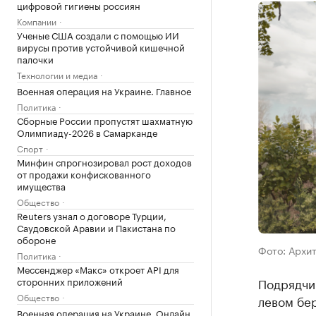
цифровой гигиены россиян
Компании
Ученые США создали с помощью ИИ
вирусы против устойчивой кишечной
палочки
Технологии и медиа
Военная операция на Украине. Главное
Политика
Сборные России пропустят шахматную
Олимпиаду-2026 в Самарканде
Спорт
Минфин спрогнозировал рост доходов
от продажи конфискованного
имущества
Общество
Reuters узнал о договоре Турции,
Саудовской Аравии и Пакистана по
обороне
Фото: Архи
Политика
Мессенджер «Макс» откроет API для
сторонних приложений
Подрядчик
Общество
левом бе
Военная операция на Украине. Онлайн