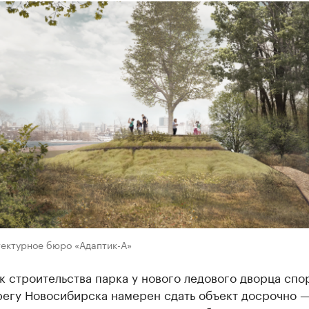
тектурное бюро «Адаптик-А»
 строительства парка у нового ледового дворца спо
регу Новосибирска намерен сдать объект досрочно —