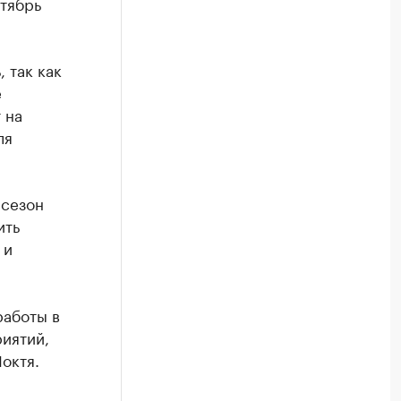
ктябрь
 так как
е
 на
ля
 сезон
ить
 и
работы в
иятий,
октя.