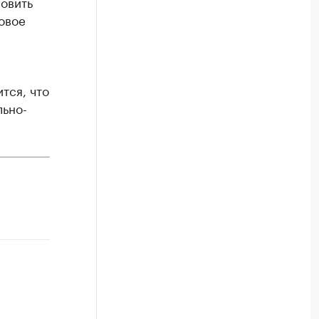
овить
овое
тся, что
льно-