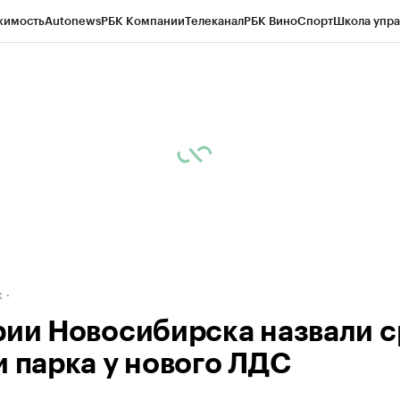
жимость
Autonews
РБК Компании
Телеканал
РБК Вино
Спорт
Школа упра
д
Стиль
Крипто
РБК Бизнес-среда
Дискуссионный клуб
Исследования
К
рагентов
Политика
Экономика
Бизнес
Технологии и медиа
Финансы
Рын
к
рии Новосибирска назвали с
и парка у нового ЛДС