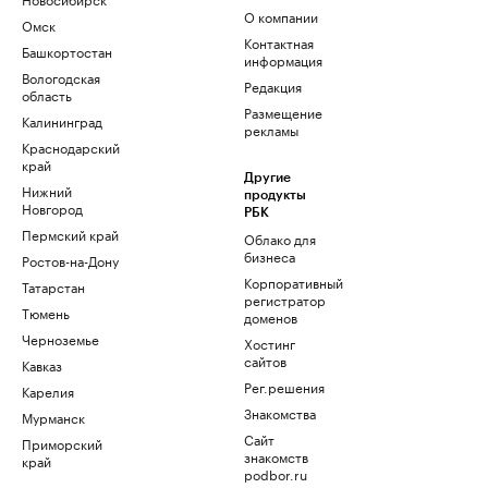
О компании
Омск
Контактная
Башкортостан
информация
Вологодская
Редакция
область
Размещение
Калининград
рекламы
Краснодарский
край
Другие
Нижний
продукты
Новгород
РБК
Пермский край
Облако для
бизнеса
Ростов-на-Дону
Корпоративный
Татарстан
регистратор
Тюмень
доменов
Черноземье
Хостинг
сайтов
Кавказ
Рег.решения
Карелия
Знакомства
Мурманск
Сайт
Приморский
знакомств
край
podbor.ru