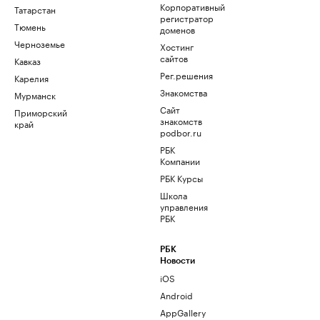
Корпоративный
Татарстан
регистратор
Тюмень
доменов
Черноземье
Хостинг
сайтов
Кавказ
Рег.решения
Карелия
Знакомства
Мурманск
Сайт
Приморский
знакомств
край
podbor.ru
РБК
Компании
РБК Курсы
Школа
управления
РБК
РБК
Новости
iOS
Android
AppGallery