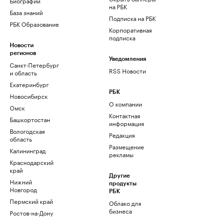
Биографии
на РБК
База знаний
Подписка на РБК
РБК Образование
Корпоративная
подписка
Новости
регионов
Уведомления
Санкт-Петербург
RSS Новости
и область
Екатеринбург
РБК
Новосибирск
О компании
Омск
Контактная
Башкортостан
информация
Вологодская
Редакция
область
Размещение
Калининград
рекламы
Краснодарский
край
Другие
Нижний
продукты
Новгород
РБК
Пермский край
Облако для
бизнеса
Ростов-на-Дону