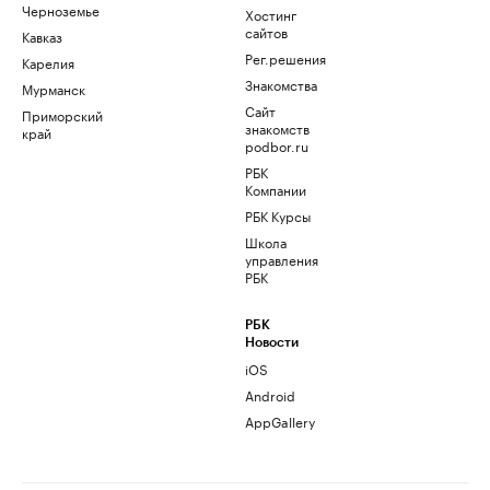
Черноземье
Хостинг
сайтов
Кавказ
Рег.решения
Карелия
Знакомства
Мурманск
Сайт
Приморский
знакомств
край
podbor.ru
РБК
Компании
РБК Курсы
Школа
управления
РБК
РБК
Новости
iOS
Android
AppGallery