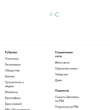
Рубрики
Социальные
сети
Политика
ВКонтакте
Экономика
Одноклассники
Общество
Telegram
Бизнес
Дзен
Технологии и
медиа
Финансы
Подписки
Скрыть баннеры
Биографии
на РБК
База знаний
Подписка на РБК
РБК Образование