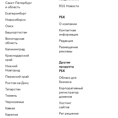
Санкт-Петербург
RSS Новости
и область
Екатеринбург
РБК
Новосибирск
О компании
Омск
Контактная
Башкортостан
информация
Вологодская
Редакция
область
Размещение
Калининград
рекламы
Краснодарский
край
Другие
Нижний
продукты
Новгород
РБК
Пермский край
Облако для
бизнеса
Ростов-на-Дону
Корпоративный
Татарстан
регистратор
Тюмень
доменов
Черноземье
Хостинг
сайтов
Кавказ
Рег.решения
Карелия