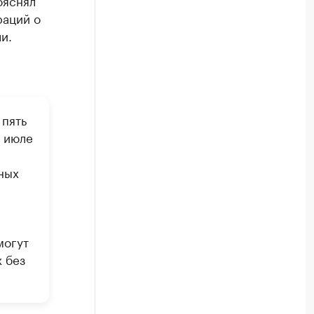
ояснял
раций о
и.
 пять
в июле
ных
могут
 без