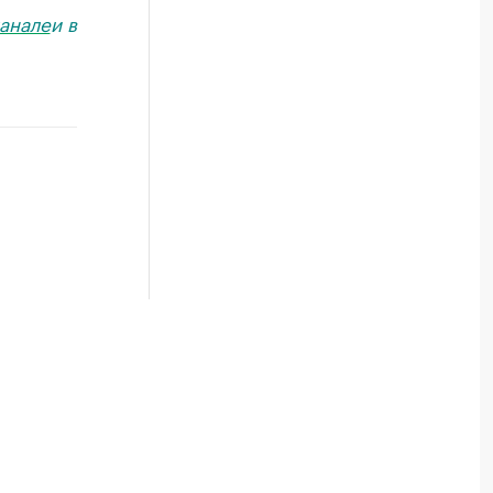
анале
и в