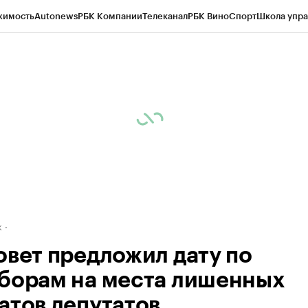
жимость
Autonews
РБК Компании
Телеканал
РБК Вино
Спорт
Школа упра
д
Стиль
Крипто
РБК Бизнес-среда
Дискуссионный клуб
Исследования
К
рагентов
Политика
Экономика
Бизнес
Технологии и медиа
Финансы
Рын
к
овет предложил дату по
борам на места лишенных
атов депутатов