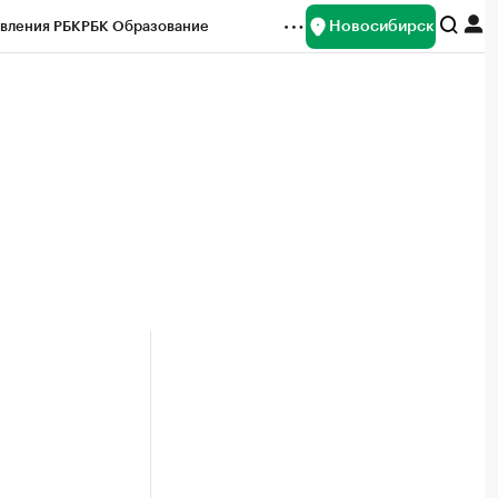
Новосибирск
вления РБК
РБК Образование
редитные рейтинги
Франшизы
Газета
ок наличной валюты