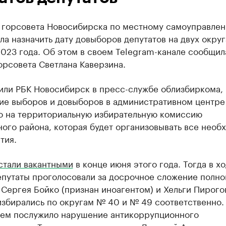
 горсовета Новосибирска по местному самоуправле
а назначить дату довыборов депутатов на двух округа
023 года. Об этом в своем Telegram-канале сообщил
орсовета Светлана Каверзина.
нили РБК Новосибирск в пресс-службе облизбиркома,
ие выборов и довыборов в административном центре
о на территориальную избирательную комиссию
ого района, которая будет организовывать все необ
тия.
стали вакантными
в конце июня этого года. Тогда в х
епутаты проголосовали за досрочное сложение полн
 Сергея Бойко (признан иноагентом) и Хельги Пирого
избирались по округам № 40 и № 49 соответственно.
ем послужило нарушение антикоррупционного