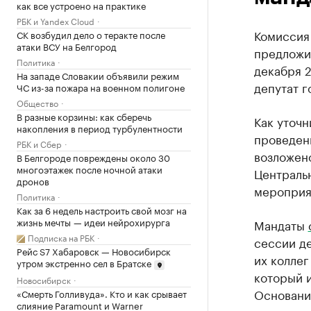
как все устроено на практике
РБК и Yandex Cloud
Комиссия
СК возбудил дело о теракте после
атаки ВСУ на Белгород
предложил
Политика
декабря 2
На западе Словакии объявили режим
депутат г
ЧС из-за пожара на военном полигоне
Общество
В разные корзины: как сберечь
Как уточ
накопления в период турбулентности
проведен
РБК и Сбер
возложен
В Белгороде повреждены около 30
многоэтажек после ночной атаки
Центральн
дронов
мероприя
Политика
Как за 6 недель настроить свой мозг на
жизнь мечты — идеи нейрохирурга
Мандаты
Подписка на РБК
сессии д
Рейс S7 Хабаровск — Новосибирск
их коллег
утром экстренно сел в Братске
который 
Новосибирск
Основани
«Смерть Голливуда». Кто и как срывает
слияние Paramount и Warner