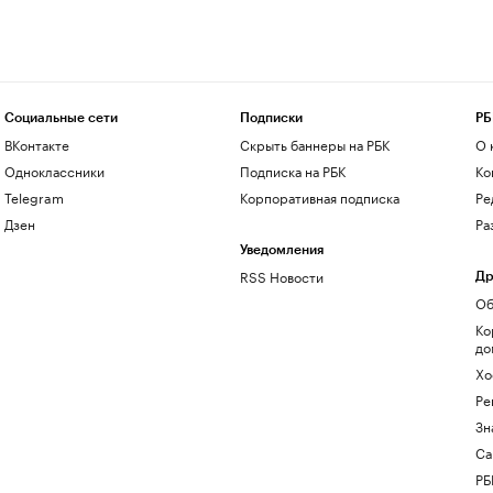
Социальные сети
Подписки
РБ
ВКонтакте
Скрыть баннеры на РБК
О 
Одноклассники
Подписка на РБК
Ко
Telegram
Корпоративная подписка
Ре
Дзен
Ра
Уведомления
RSS Новости
Др
Об
Ко
до
Хо
Ре
Зн
Са
РБ