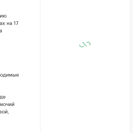
нию
х на 17
а
ходимые
оде
омочий
вой,