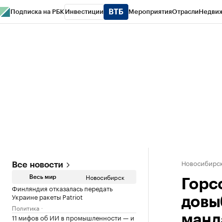
Подписка на РБК
Инвестиции
Мероприятия
Отрасли
Недви
РБК Курсы
РБК Life
Тренды
Визионеры
Национальные проекты
Горо
Спецпроекты СПб
Конференции СПб
Спецпроекты
Проверка конт
Новосибирс
Все новости
Новосибирск
Весь мир
Горс
Финляндия отказалась передать
Украине ракеты Patriot
довы
Политика
11 мифов об ИИ в промышленности — и
манд