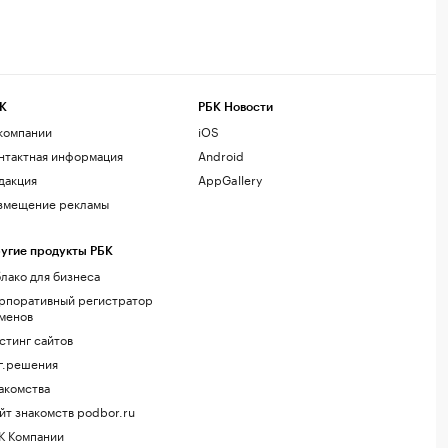
К
РБК Новости
компании
iOS
нтактная информация
Android
дакция
AppGallery
змещение рекламы
угие продукты РБК
лако для бизнеса
рпоративный регистратор
менов
стинг сайтов
г.решения
акомства
йт знакомств podbor.ru
К Компании