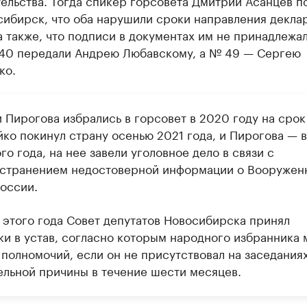
ельства. Тогда спикер горсовета Дмитрий Асанцев п
сибирск, что оба нарушили сроки направления декла
а также, что подписи в документах им не принадлежал
40 передали Андрею Любавскому, а № 49 — Сергею
ко.
 Пирогова избрались в горсовет в 2020 году на срок
йко покинул страну осенью 2021 года, и Пирогова — 
о года, на нее завели уголовное дело в связи с
странением недостоверной информации о Вооружен
России.
 этого года Совет депутатов Новосибирска принял
ки в устав, согласно которым народного избранника 
 полномочий, если он не присутствовал на заседаниях
ельной причины в течение шести месяцев.