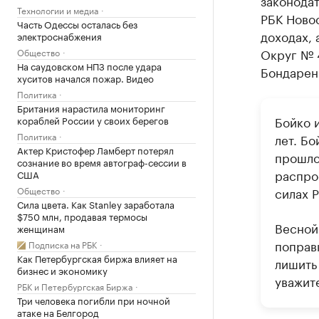
законодат
Технологии и медиа
РБК Ново
Часть Одессы осталась без
доходах, 
электроснабжения
Округ № 
Общество
На саудовском НПЗ после удара
Бондарен
хуситов начался пожар. Видео
Политика
Британия нарастила мониторинг
Бойко и
кораблей России у своих берегов
Политика
лет. Бо
Актер Кристофер Ламберт потерял
прошлог
сознание во время автограф-сессии в
распро
США
Общество
силах 
Сила цвета. Как Stanley заработала
$750 млн, продавая термосы
Весной
женщинам
поправ
Подписка на РБК
Как Петербургская биржа влияет на
лишить
бизнес и экономику
уважит
РБК и Петербургская Биржа
Три человека погибли при ночной
атаке на Белгород