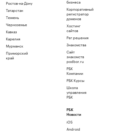
бизнеса
Ростов-на-Дону
Корпоративный
Татарстан
регистратор
Тюмень
доменов
Черноземье
Хостинг
сайтов
Кавказ
Рег.решения
Карелия
Знакомства
Мурманск
Сайт
Приморский
знакомств
край
podbor.ru
РБК
Компании
РБК Курсы
Школа
управления
РБК
РБК
Новости
iOS
Android