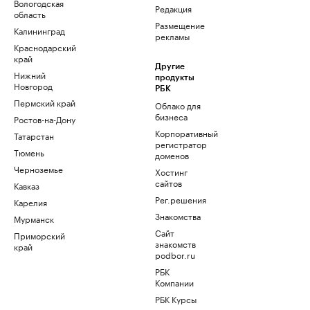
Вологодская
Редакция
область
Размещение
Калининград
рекламы
Краснодарский
край
Другие
Нижний
продукты
Новгород
РБК
Пермский край
Облако для
бизнеса
Ростов-на-Дону
Корпоративный
Татарстан
регистратор
Тюмень
доменов
Черноземье
Хостинг
сайтов
Кавказ
Рег.решения
Карелия
Знакомства
Мурманск
Сайт
Приморский
знакомств
край
podbor.ru
РБК
Компании
РБК Курсы