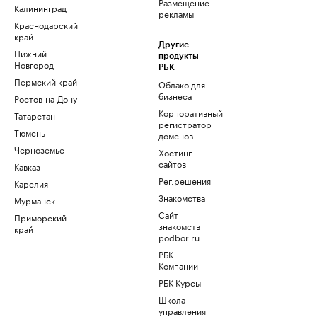
Размещение
Калининград
рекламы
Краснодарский
край
Другие
Нижний
продукты
Новгород
РБК
Пермский край
Облако для
бизнеса
Ростов-на-Дону
Корпоративный
Татарстан
регистратор
Тюмень
доменов
Черноземье
Хостинг
сайтов
Кавказ
Рег.решения
Карелия
Знакомства
Мурманск
Сайт
Приморский
знакомств
край
podbor.ru
РБК
Компании
РБК Курсы
Школа
управления