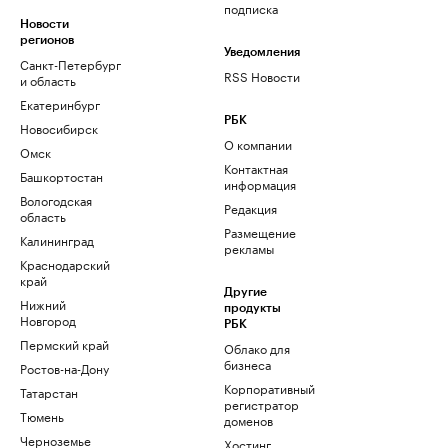
подписка
Новости
регионов
Уведомления
Санкт-Петербург
RSS Новости
и область
Екатеринбург
РБК
Новосибирск
О компании
Омск
Контактная
Башкортостан
информация
Вологодская
Редакция
область
Размещение
Калининград
рекламы
Краснодарский
край
Другие
Нижний
продукты
Новгород
РБК
Пермский край
Облако для
бизнеса
Ростов-на-Дону
Корпоративный
Татарстан
регистратор
Тюмень
доменов
Черноземье
Хостинг