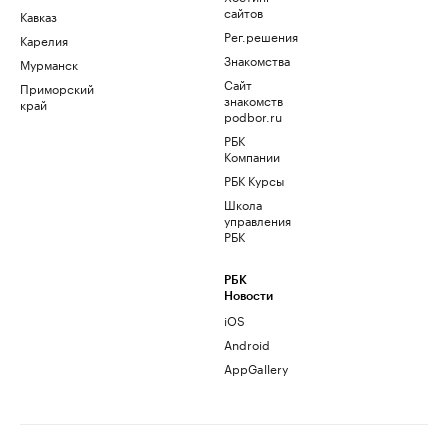
сайтов
Кавказ
Рег.решения
Карелия
Знакомства
Мурманск
Сайт
Приморский
знакомств
край
podbor.ru
РБК
Компании
РБК Курсы
Школа
управления
РБК
РБК
Новости
iOS
Android
AppGallery