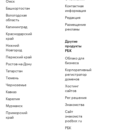
Омск
Контактная
Башкортостан
информация
Вологодская
Редакция
область
Размещение
Калининград
рекламы
Краснодарский
край
Другие
Нижний
продукты
Новгород
РБК
Пермский край
Облако для
бизнеса
Ростов-на-Дону
Корпоративный
Татарстан
регистратор
Тюмень
доменов
Черноземье
Хостинг
сайтов
Кавказ
Рег.решения
Карелия
Знакомства
Мурманск
Сайт
Приморский
знакомств
край
podbor.ru
РБК