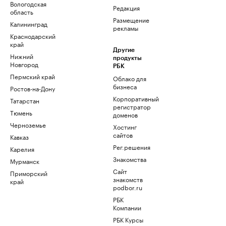
Вологодская
Редакция
область
Размещение
Калининград
рекламы
Краснодарский
край
Другие
Нижний
продукты
Новгород
РБК
Пермский край
Облако для
бизнеса
Ростов-на-Дону
Корпоративный
Татарстан
регистратор
Тюмень
доменов
Черноземье
Хостинг
сайтов
Кавказ
Рег.решения
Карелия
Знакомства
Мурманск
Сайт
Приморский
знакомств
край
podbor.ru
РБК
Компании
РБК Курсы