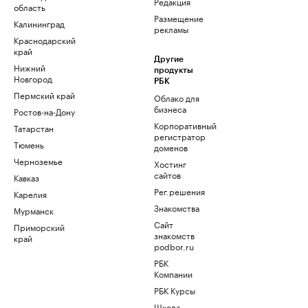
Редакция
область
Размещение
Калининград
рекламы
Краснодарский
край
Другие
Нижний
продукты
Новгород
РБК
Пермский край
Облако для
бизнеса
Ростов-на-Дону
Корпоративный
Татарстан
регистратор
Тюмень
доменов
Черноземье
Хостинг
сайтов
Кавказ
Рег.решения
Карелия
Знакомства
Мурманск
Сайт
Приморский
знакомств
край
podbor.ru
РБК
Компании
РБК Курсы
Школа