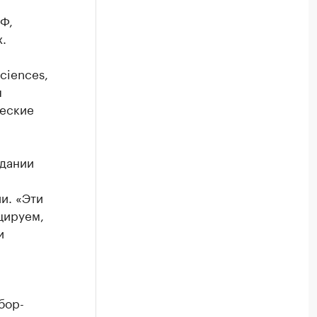
Ф,
.
ciences,
я
ческие
здании
и. «Эти
цируем,
и
бор-