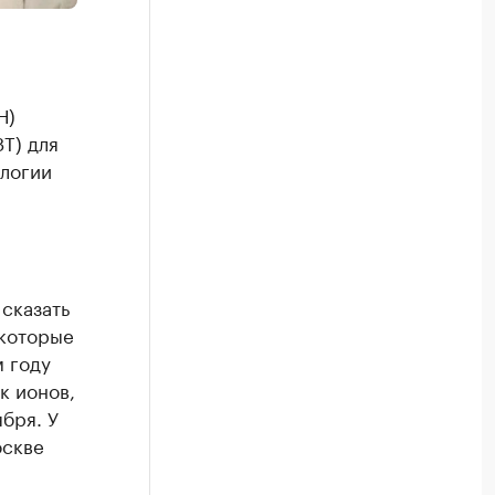
Н)
Т) для
логии
 сказать
 которые
м году
к ионов,
бря. У
оскве