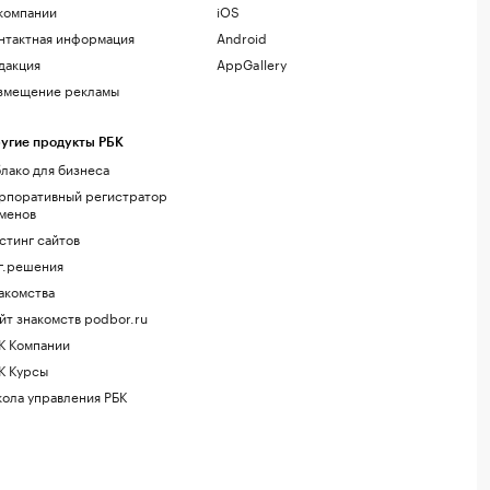
компании
iOS
нтактная информация
Android
дакция
AppGallery
змещение рекламы
угие продукты РБК
лако для бизнеса
рпоративный регистратор
менов
стинг сайтов
г.решения
акомства
йт знакомств podbor.ru
К Компании
К Курсы
ола управления РБК