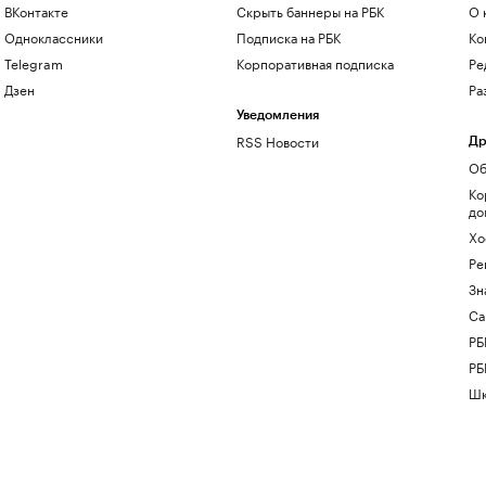
ВКонтакте
Скрыть баннеры на РБК
О 
Одноклассники
Подписка на РБК
Ко
Telegram
Корпоративная подписка
Ре
Дзен
Ра
Уведомления
RSS Новости
Др
Об
Ко
до
Хо
Ре
Зн
Са
РБ
РБ
Шк