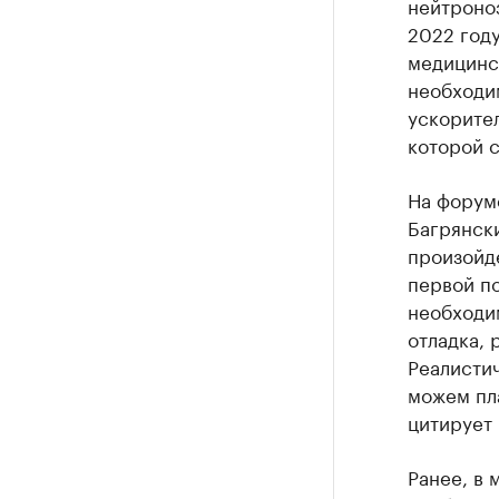
нейтроноз
2022 году
медицинск
необходим
ускорител
которой с
На форум
Багрянски
произойде
первой по
необходи
отладка, 
Реалистич
можем пла
цитирует
Ранее, в