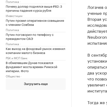
Политика
Логачев о
Почему доллар поднялся выше ₽82: 3
причины падения курса рубля
ученые пр
Инвестиции
Вторая ус
Путин провел оперативное совещание
исследова
с членами Совбеза
Политика
действует
Путин поговорил по телефону с
Neuboron
президентом ОАЭ
испытания
Политика
Как выход на фондовый рынок изменил
компании малого бизнеса
В сентябр
РБК и МСП Банк
установки
В обмелевшем Дунае показался
опираться
фундамент моста времен Римской
империи. Фото
два уско
Общество
что позво
увеличит 
Загрузить еще
института
Тогда же 