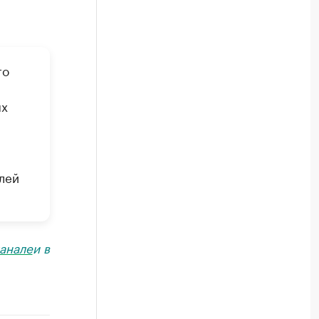
го
ых
лей
анале
и в