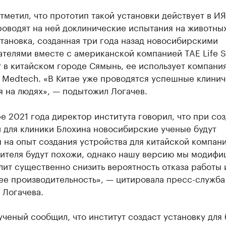
тметил, что прототип такой установки действует в ИЯ
оводят на ней доклинические испытания на животных
тановка, созданная три года назад новосибирскими
телями вместе с американской компанией TAE Life S
 в китайском городе Сямынь, ее использует компани
 Medtech. «В Китае уже проводятся успешные клини
 на людях», — подытожил Логачев.
е 2021 года директор института говорил, что при со
 для клиники Блохина новосибирские ученые будут
 на опыт создания устройства для китайской компани
рителя будут похожи, однако нашу версию мы модифи
лит существенно снизить вероятность отказа работы 
ее производительность», — цитировала пресс-служба
 Логачева.
ученый сообщил, что институт создаст установку для 