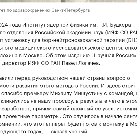
тет по здравоохранению Санкт-Петербурга
24 года Институт ядерной физики им. Г.И. Будкера
го отделения Российской академии наук (ИЯФ СО РА
т установку для бор-нейтронозахватной терапии (БНЗ
ьного медицинского исследовательского центра онко
Блохина в Москве. Об этом изданию «Научная Россия»
л директор ИЯФ СО РАН Павел Логачев.
авили перед руководством нашей страны вопрос о
ости развития этого метода в России. И здесь стоит
 спасибо премьеру Михаилу Мишустину с командой,
кликнулись на нашу просьбу, в результате чего в это
 заработает, причем самый сложный ее узел, источни
 проектные параметры. Это случилось в начале сентя
омнений, что этот аппарат будет готов к монтажу в М
едующего года», — сказал ученый.