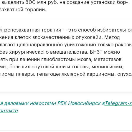
выделить 800 млн руб. на создание установки бор-
захватной терапии.
йтронозахватная терапия — это способ избирательно
жения клеток злокачественных опухолейи. Метод
лагает целенаправленное уничтожение только раков
 без хирургического вмешательства. БНЗТ можно
ять при лечении глиобластомы мозга, метастазов
мы, больших опухолей шеи и головы, менингиомы,
лиомы плевры, гепатоцеллюлярной карциномы, опухо
за деловыми новостями РБК Новосибирск в
Telegram-к
онтакте