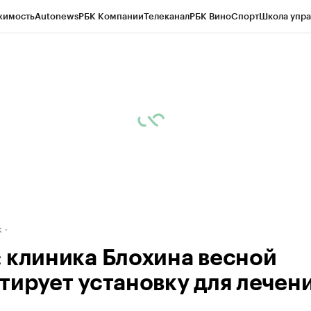
жимость
Autonews
РБК Компании
Телеканал
РБК Вино
Спорт
Школа упра
д
Стиль
Крипто
РБК Бизнес-среда
Дискуссионный клуб
Исследования
К
рагентов
Политика
Экономика
Бизнес
Технологии и медиа
Финансы
Рын
к
 клиника Блохина весной
тирует установку для лечен