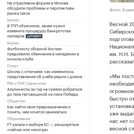
На отраслевом форуме в Москве
обсудили проблемы и перспективы
Фото: Коми
рынка такси
Бизнес
Весной 20
В ТПП объяснили, зачем нужно
Сибирско
изменить процедуру банкротства
селлеров
подготови
РАДИО
Бизнес
Национал
Футболисту сборной Англии
им. Н.Н. 
предъявили обвинение в нападении в
ночном клубе
рассказа
Спорт
Школы с отличием: как изменилось
«Мы пост
представление об учебе рядом с домом
необходим
РБК и ПИК Серия плюс
Альпинисты за год не сумели добраться
огромное
до тела Наговициной на пике Победы
быстро от
Общество
установка
Как найти свое предназначение и
понять, чем хочется заниматься
уже выдал
Образование
нас нет с
FT узнала о выборе ЕС — расширяться
весной сл
«сейчас или никогда»