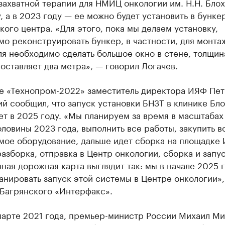
ахватной терапии для НМИЦ онкологии им. Н.Н. Блох
, а в 2023 году — ее можно будет установить в бунке
ого центра. «Для этого, пока мы делаем установку,
о реконструировать бункер, в частности, для монта
я необходимо сделать большое окно в стене, толщин
оставляет два метра», — говорил Логачев.
е «Технопром-2022» заместитель директора ИЯФ Пе
й сообщил, что запуск установки БНЗТ в клинике Бл
т в 2025 году. «Мы планируем за время в масштабах 
ловины 2023 года, выполнить все работы, закупить в
мое оборудование, дальше идет сборка на площадке 
разборка, отправка в Центр онкологии, сборка и запус
ная дорожная карта выглядит так: мы в начале 2025 
нировать запуск этой системы в Центре онкологии»
 Багрянского «Интерфакс».
 марте 2021 года, премьер-министр России Михаил М