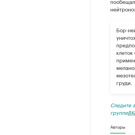
пообещал 
нейтроно
Бор-не
уничто
предпо
клеток
примен
мелано
мезоте
груди.
Следите 
группе
ВК
Авторы