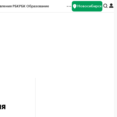
Новосибирск
вления РБК
РБК Образование
редитные рейтинги
Франшизы
Газета
ок наличной валюты
ия