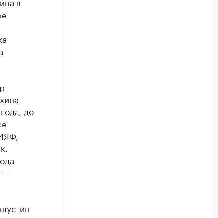
ина в
ре
жа
а
тр
охина
года, до
се
ИЯФ,
к.
года
, —
ишустин