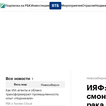
Подписка на РБК
Инвестиции
Мероприятия
Отрасли
Недви
РБК Курсы
РБК Life
Тренды
Визионеры
Национальные проекты
Горо
Спецпроекты СПб
Конференции СПб
Спецпроекты
Проверка конт
Новосибирс
Все новости
Новосибирск
Весь мир
ИЯФ:
Как ИИ-агенты и облако
трансформируют промышленность:
смон
опыт «Норникеля»
РБК и Yandex Cloud
рака