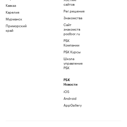
сайтов
Кавказ
Рег.решения
Карелия
Знакомства
Мурманск
Сайт
Приморский
знакомств
край
podbor.ru
РБК
Компании
РБК Курсы
Школа
управления
РБК
РБК
Новости
iOS
Android
AppGallery