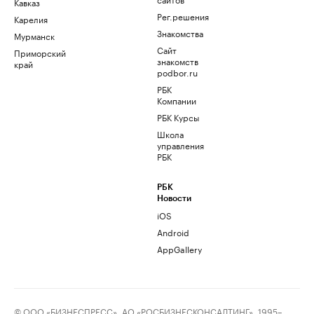
Кавказ
Рег.решения
Карелия
Знакомства
Мурманск
Сайт
Приморский
знакомств
край
podbor.ru
РБК
Компании
РБК Курсы
Школа
управления
РБК
РБК
Новости
iOS
Android
AppGallery
© ООО «БИЗНЕСПРЕСС», АО «РОСБИЗНЕСКОНСАЛТИНГ», 1995–