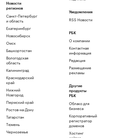
Новости
регионов
Уведомления
Санкт-Петербург
RSS Новости
и область
Екатеринбург
РБК
Новосибирск
О компании
Омск
Контактная
Башкортостан
информация
Вологодская
Редакция
область
Размещение
Калининград
рекламы
Краснодарский
край
Другие
Нижний
продукты
Новгород
РБК
Пермский край
Облако для
бизнеса
Ростов-на-Дону
Корпоративный
Татарстан
регистратор
Тюмень
доменов
Черноземье
Хостинг
сайтов