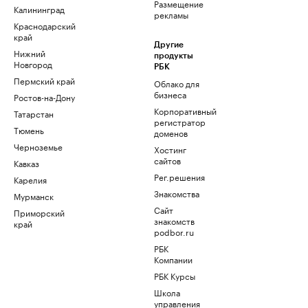
Размещение
Калининград
рекламы
Краснодарский
край
Другие
Нижний
продукты
Новгород
РБК
Пермский край
Облако для
бизнеса
Ростов-на-Дону
Корпоративный
Татарстан
регистратор
Тюмень
доменов
Черноземье
Хостинг
сайтов
Кавказ
Рег.решения
Карелия
Знакомства
Мурманск
Сайт
Приморский
знакомств
край
podbor.ru
РБК
Компании
РБК Курсы
Школа
управления